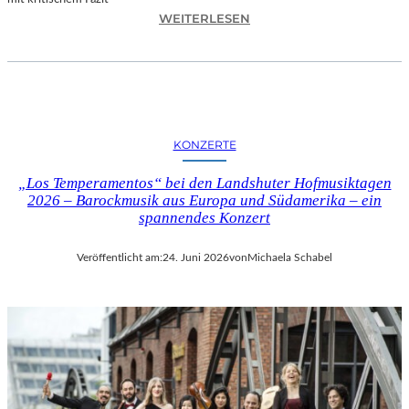
I
:
WEITERLESEN
L
H
M
A
M
N
I
N
T
E
B
S
I
KONZERTE
H
R
O
G
„Los Temperamentos“ bei den Landshuter Hofmusiktagen
F
I
2026 – Barockmusik aus Europa und Südamerika – ein
B
spannendes Konzert
T
A
M
U
I
Veröffentlicht am:
24. Juni 2026
von
Michaela Schabel
E
N
R
I
„
C
A
H
L
M
L
A
E
Y
R