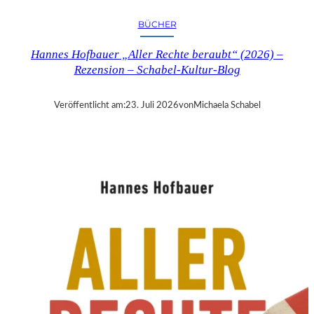
R
Y
BÜCHER
T
I
Hannes Hofbauer „Aller Rechte beraubt“ (2026) –
M
Rezension – Schabel-Kultur-Blog
E
“
–
Veröffentlicht am:
23. Juli 2026
von
Michaela Schabel
S
A
N
D
R
A
W
O
L
L
N
E
R
S