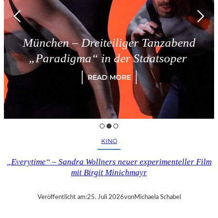
München – Dreiteiliger Tanzabend
„Paradigma“ in der Staatsoper
READ MORE
KINO
„Everytime“ – Sandra Wollners neuer experimenteller Film
mit Birgit Minichmayr
Veröffentlicht am:
25. Juli 2026
von
Michaela Schabel