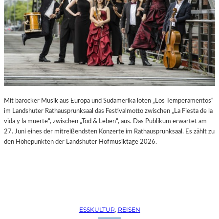
R
R
E
C
H
T
E
B
E
R
A
Mit barocker Musik aus Europa und Südamerika loten „Los Temperamentos“
U
im Landshuter Rathausprunksaal das Festivalmotto zwischen „La Fiesta de la
B
vida y la muerte“, zwischen „Tod & Leben“, aus. Das Publikum erwartet am
T
27. Juni eines der mitreißendsten Konzerte im Rathausprunksaal. Es zählt zu
“
den Höhepunkten der Landshuter Hofmusiktage 2026.
(
2
0
2
6
)
ESSKULTUR
, 
REISEN
–