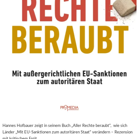
N
E
U
E
R
E
X
P
E
R
I
M
E
N
T
E
L
L
E
Hannes Hofbauer zeigt in seinem Buch „Aller Rechte beraubt“, wie sich
R
Länder „Mit EU-Sanktionen zum autoritären Staat“ verändern – Rezension
F
mit kritischem Fazit