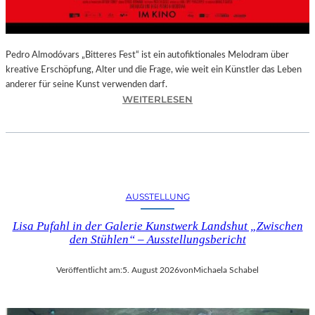
–
A
U
S
Pedro Almodóvars „Bitteres Fest“ ist ein autofiktionales Melodram über
S
kreative Erschöpfung, Alter und die Frage, wie weit ein Künstler das Leben
T
anderer für seine Kunst verwenden darf.
E
:
WEITERLESEN
L
„
L
B
U
I
N
T
G
T
S
E
AUSSTELLUNG
B
R
E
E
Lisa Pufahl in der Galerie Kunstwerk Landshut „Zwischen
R
S
den Stühlen“ – Ausstellungsbericht
I
F
C
E
Veröffentlicht am:
5. August 2026
von
Michaela Schabel
H
S
T
T
–
“