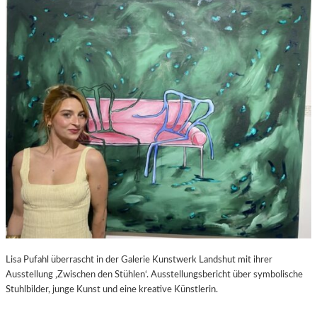
S
–
C
F
H
I
A
L
B
M
E
K
L
R
-
I
K
T
U
I
L
K
T
Z
U
U
R
P
-
E
B
D
L
R
O
O
Lisa Pufahl überrascht in der Galerie Kunstwerk Landshut mit ihrer
G
A
Ausstellung ‚Zwischen den Stühlen‘. Ausstellungsbericht über symbolische
L
Stuhlbilder, junge Kunst und eine kreative Künstlerin.
M