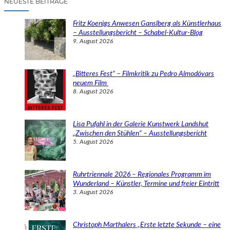
NEUESTE BEITRÄGE
h
e
Fritz Koenigs Anwesen Ganslberg als Künstlerhaus
n
– Ausstellungsbericht – Schabel-Kultur-Blog
9. August 2026
„Bitteres Fest“ – Filmkritik zu Pedro Almodóvars
neuem Film
8. August 2026
Lisa Pufahl in der Galerie Kunstwerk Landshut
„Zwischen den Stühlen“ – Ausstellungsbericht
5. August 2026
Ruhrtriennale 2026 – Regionales Programm im
Wunderland – Künstler, Termine und freier Eintritt
3. August 2026
Christoph Marthalers „Erste letzte Sekunde – eine