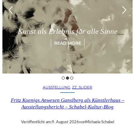
München
als Erlebnis für alle Sinne
„Parad
READ MORE
AUSSTELLUNG
, 
ZZ_SLIDER
Fritz Koenigs Anwesen Ganslberg als Künstlerhaus –
Ausstellungsbericht – Schabel-Kultur-Blog
Veröffentlicht am:
9. August 2026
von
Michaela Schabel