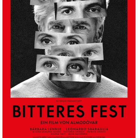
S
L
B
E
R
G
A
L
S
K
Ü
N
S
T
L
E
R
H
A
U
S