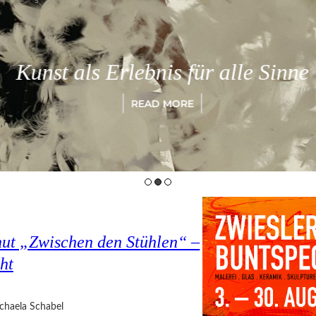
Kunst als Erlebnis für alle Sinne
READ MORE
hut „Zwischen den Stühlen“ –
ht
chaela Schabel