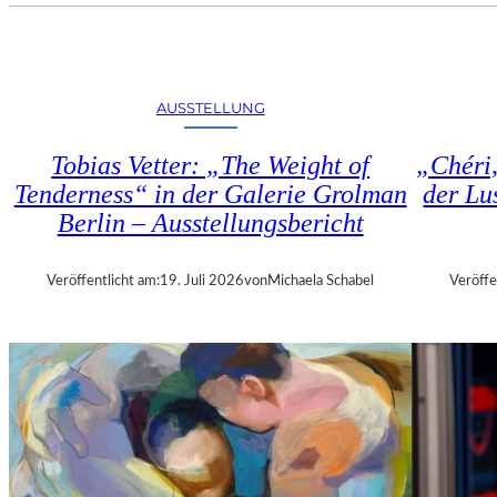
U
E
H
N
R
S
T
T
R
AUSSTELLUNG
Ü
I
H
E
Tobias Vetter: „The Weight of
„Chéri
L
N
E
Tenderness“ in der Galerie Grolman
der Lu
N
N
Berlin – Ausstellungsbericht
A
“
L
–
E
A
Veröffentlicht am:
19. Juli 2026
von
Michaela Schabel
Veröffe
2
U
0
S
2
S
6
T
–
E
R
L
E
L
G
U
I