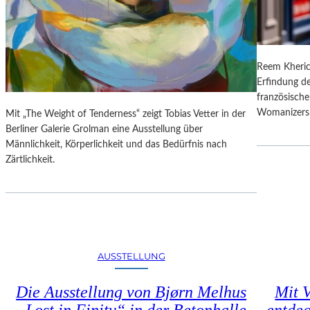
N
O
G
N
S
A
B
L
E
Reem Kheric
E
R
Erfindung de
S
I
französische
P
C
Womanizers
Mit „The Weight of Tenderness“ zeigt Tobias Vetter in der
R
H
Berliner Galerie Grolman eine Ausstellung über
O
T
Männlichkeit, Körperlichkeit und das Bedürfnis nach
G
Zärtlichkeit.
R
A
M
M
I
M
W
AUSSTELLUNG
U
N
Die Ausstellung von Bjørn Melhus
Mit V
D