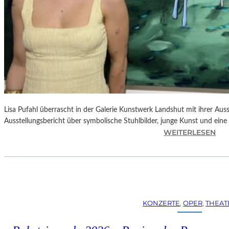
Lisa Pufahl überrascht in der Galerie Kunstwerk Landshut mit ihrer Auss
Ausstellungsbericht über symbolische Stuhlbilder, junge Kunst und eine 
:
WEITERLESEN
L
I
S
A
P
U
KONZERTE
, 
OPER
, 
THEAT
F
A