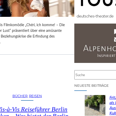
is Filmkomödie „Chéri, ich komme! – Die
r Lust“ präsentiert über eine amüsante
 Beziehungskrise die Erfindung des
.
S
u
c
NEUESTE BEITRÄGE
h
e
BÜCHER
, 
REISEN
Fri
n
als
Aus
is-à-Vis Reiseführer Berlin
Kul