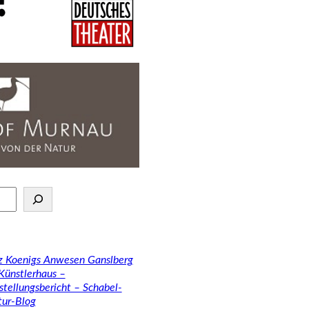
tz Koenigs Anwesen Ganslberg
 Künstlerhaus –
stellungsbericht – Schabel-
tur-Blog