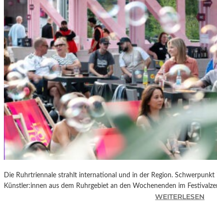
R
K
L
A
N
D
S
H
U
T
„
Z
W
I
S
C
Die Ruhrtriennale strahlt international und in der Region. Schwerpunkt
H
Künstler:innen aus dem Ruhrgebiet an den Wochenenden im Festivalze
E
:
WEITERLESEN
N
R
D