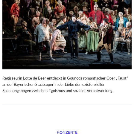
D
–
K
Ü
N
S
T
L
E
R
,
T
E
Regisseurin Lotte de Beer entdeckt in Gounods romantischer Oper „Faust“
R
an der Bayerischen Staatsoper in der Liebe den existenziellen
M
Spannungsbogen zwischen Egoismus und sozialer Verantwortung.
I
N
E
U
N
D
F
KONZERTE