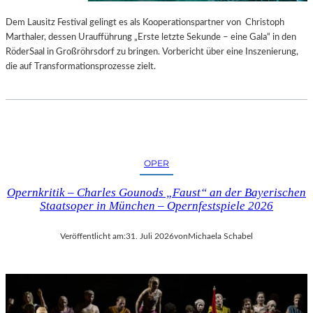
S
E
T
S
Dem Lausitz Festival gelingt es als Kooperationspartner von Christoph
E
P
Marthaler, dessen Uraufführung „Erste letzte Sekunde – eine Gala“ in den
L
R
RöderSaal in Großröhrsdorf zu bringen. Vorbericht über eine Inszenierung,
L
O
die auf Transformationsprozesse zielt.
U
G
N
R
G
A
S
M
B
M
E
I
OPER
R
M
I
W
Opernkritik – Charles Gounods „Faust“ an der Bayerischen
C
U
Staatsoper in München – Opernfestspiele 2026
H
N
T
D
Veröffentlicht am:
31. Juli 2026
von
Michaela Schabel
E
R
L
A
N