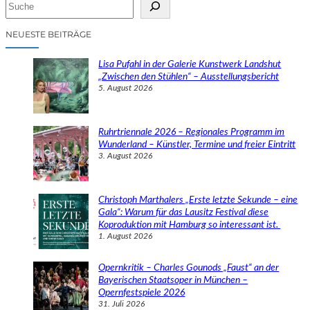
S
u
c
NEUESTE BEITRÄGE
h
e
Lisa Pufahl in der Galerie Kunstwerk Landshut
n
„Zwischen den Stühlen“ – Ausstellungsbericht
5. August 2026
Ruhrtriennale 2026 – Regionales Programm im
Wunderland – Künstler, Termine und freier Eintritt
3. August 2026
Christoph Marthalers „Erste letzte Sekunde – eine
Gala“: Warum für das Lausitz Festival diese
Koproduktion mit Hamburg so interessant ist.
1. August 2026
Opernkritik – Charles Gounods „Faust“ an der
Bayerischen Staatsoper in München –
Opernfestspiele 2026
31. Juli 2026