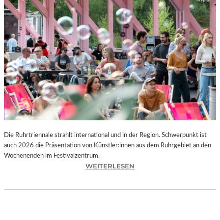
I
E
K
U
N
S
T
W
E
R
K
L
A
N
Die Ruhrtriennale strahlt international und in der Region. Schwerpunkt ist
D
auch 2026 die Präsentation von Künstler:innen aus dem Ruhrgebiet an den
S
Wochenenden im Festivalzentrum.
H
:
WEITERLESEN
U
R
T
U
„
H
Z
R
W
T