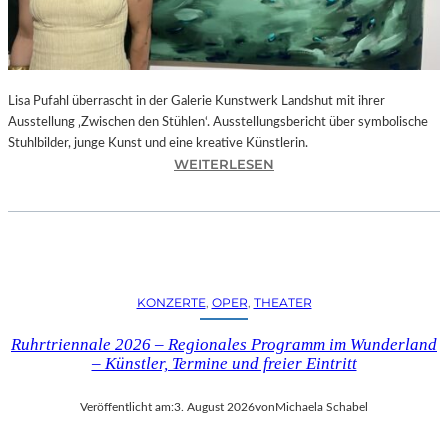
E
D
R
O
Lisa Pufahl überrascht in der Galerie Kunstwerk Landshut mit ihrer
A
Ausstellung ‚Zwischen den Stühlen‘. Ausstellungsbericht über symbolische
L
Stuhlbilder, junge Kunst und eine kreative Künstlerin.
M
:
WEITERLESEN
O
L
D
I
Ó
S
V
A
A
P
R
U
S
KONZERTE
, 
OPER
, 
THEATER
F
N
A
E
Ruhrtriennale 2026 – Regionales Programm im Wunderland
H
U
– Künstler, Termine und freier Eintritt
L
E
I
M
Veröffentlicht am:
3. August 2026
von
Michaela Schabel
N
F
D
I