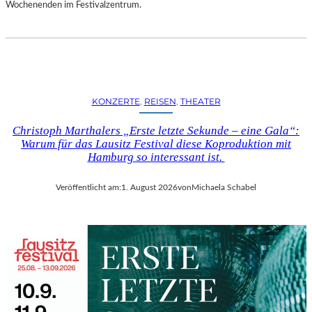
D
Wochenenden im Festivalzentrum.
S
H
U
T
„
Z
KONZERTE
, 
REISEN
, 
THEATER
W
I
Christoph Marthalers „Erste letzte Sekunde – eine Gala“:
S
Warum für das Lausitz Festival diese Koproduktion mit
C
Hamburg so interessant ist.
H
E
Veröffentlicht am:
1. August 2026
von
Michaela Schabel
N
D
E
N
S
T
Ü
H
L