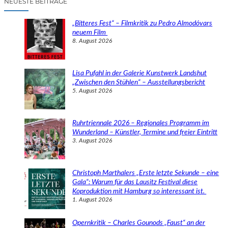
NEUESTE BEITRÄGE
h
e
„Bitteres Fest“ – Filmkritik zu Pedro Almodóvars
n
neuem Film
8. August 2026
Lisa Pufahl in der Galerie Kunstwerk Landshut
„Zwischen den Stühlen“ – Ausstellungsbericht
5. August 2026
Ruhrtriennale 2026 – Regionales Programm im
Wunderland – Künstler, Termine und freier Eintritt
3. August 2026
Christoph Marthalers „Erste letzte Sekunde – eine
Gala“: Warum für das Lausitz Festival diese
Koproduktion mit Hamburg so interessant ist.
1. August 2026
Opernkritik – Charles Gounods „Faust“ an der