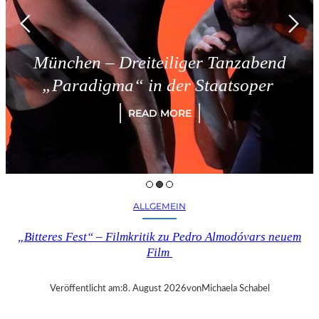
reiteiliger Tanzabend
Triest –
“ in der Staatsoper
READ MORE
ALLGEMEIN
„Bitteres Fest“ – Filmkritik zu Pedro Almodóvars neuem
Film
Veröffentlicht am:
8. August 2026
von
Michaela Schabel