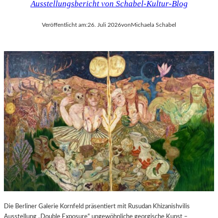
Ausstellungsbericht von Schabel-Kultur-Blog
Veröffentlicht am:
26. Juli 2026
von
Michaela Schabel
Die Berliner Galerie Kornfeld präsentiert mit Rusudan Khizanishvilis
Ausstellung „Double Exposure“ ungewöhnliche georgische Kunst –