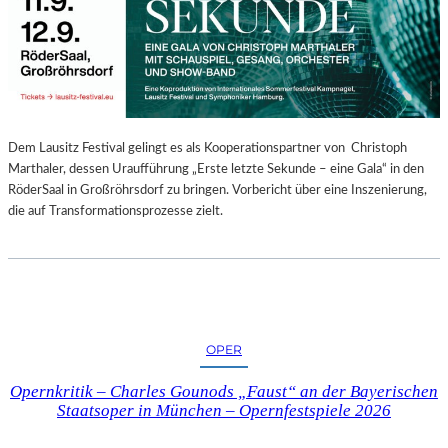
E
N
“
–
A
U
S
Dem Lausitz Festival gelingt es als Kooperationspartner von Christoph
S
Marthaler, dessen Uraufführung „Erste letzte Sekunde – eine Gala“ in den
T
RöderSaal in Großröhrsdorf zu bringen. Vorbericht über eine Inszenierung,
E
die auf Transformationsprozesse zielt.
L
L
U
N
G
S
OPER
B
E
Opernkritik – Charles Gounods „Faust“ an der Bayerischen
R
Staatsoper in München – Opernfestspiele 2026
I
C