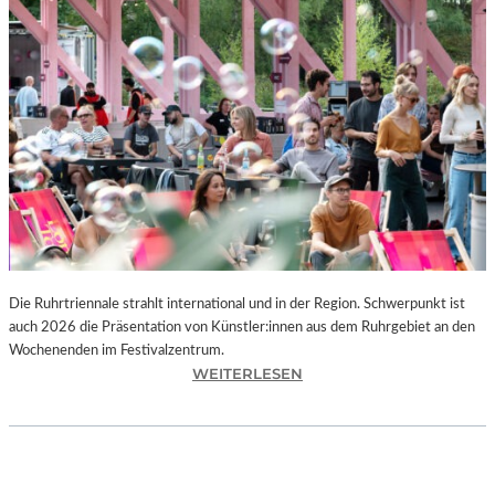
I
E
K
U
N
S
T
W
E
R
K
L
A
N
Die Ruhrtriennale strahlt international und in der Region. Schwerpunkt ist
D
auch 2026 die Präsentation von Künstler:innen aus dem Ruhrgebiet an den
S
Wochenenden im Festivalzentrum.
H
:
WEITERLESEN
U
R
T
U
„
H
Z
R
W
T