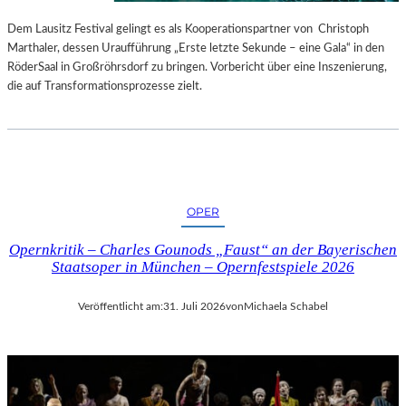
S
E
T
S
Dem Lausitz Festival gelingt es als Kooperationspartner von Christoph
E
P
Marthaler, dessen Uraufführung „Erste letzte Sekunde – eine Gala“ in den
L
R
RöderSaal in Großröhrsdorf zu bringen. Vorbericht über eine Inszenierung,
L
O
die auf Transformationsprozesse zielt.
U
G
N
R
G
A
S
M
B
M
E
I
OPER
R
M
I
W
Opernkritik – Charles Gounods „Faust“ an der Bayerischen
C
U
Staatsoper in München – Opernfestspiele 2026
H
N
T
D
Veröffentlicht am:
31. Juli 2026
von
Michaela Schabel
E
R
L
A
N