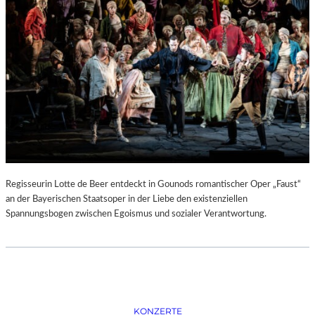
D
–
K
Ü
N
S
T
L
E
R
,
T
E
Regisseurin Lotte de Beer entdeckt in Gounods romantischer Oper „Faust“
R
an der Bayerischen Staatsoper in der Liebe den existenziellen
M
Spannungsbogen zwischen Egoismus und sozialer Verantwortung.
I
N
E
U
N
D
F
KONZERTE