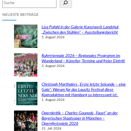
S
u
c
NEUESTE BEITRÄGE
h
e
Lisa Pufahl in der Galerie Kunstwerk Landshut
n
„Zwischen den Stühlen“ – Ausstellungsbericht
5. August 2026
Ruhrtriennale 2026 – Regionales Programm im
Wunderland – Künstler, Termine und freier Eintritt
3. August 2026
Christoph Marthalers „Erste letzte Sekunde – eine
Gala“: Warum für das Lausitz Festival diese
Koproduktion mit Hamburg so interessant ist.
1. August 2026
Opernkritik – Charles Gounods „Faust“ an der
Bayerischen Staatsoper in München –
Opernfestspiele 2026
31. Juli 2026