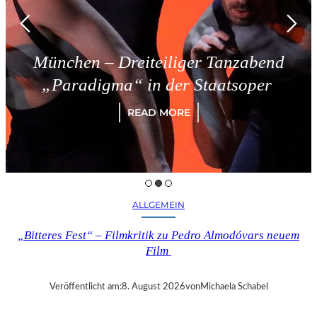
 – Dreiteiliger Tanzabend
Trie
igma“ in der Staatsoper
READ MORE
ALLGEMEIN
„Bitteres Fest“ – Filmkritik zu Pedro Almodóvars neuem
Film
Veröffentlicht am:
8. August 2026
von
Michaela Schabel