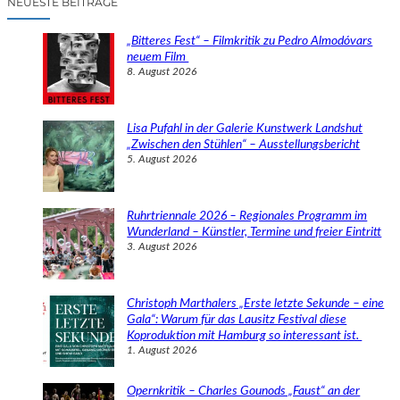
NEUESTE BEITRÄGE
h
e
„Bitteres Fest“ – Filmkritik zu Pedro Almodóvars
n
neuem Film
8. August 2026
Lisa Pufahl in der Galerie Kunstwerk Landshut
„Zwischen den Stühlen“ – Ausstellungsbericht
5. August 2026
Ruhrtriennale 2026 – Regionales Programm im
Wunderland – Künstler, Termine und freier Eintritt
3. August 2026
Christoph Marthalers „Erste letzte Sekunde – eine
Gala“: Warum für das Lausitz Festival diese
Koproduktion mit Hamburg so interessant ist.
1. August 2026
Opernkritik – Charles Gounods „Faust“ an der