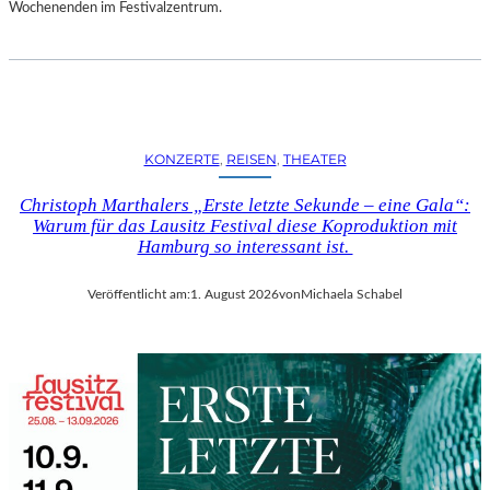
D
Wochenenden im Festivalzentrum.
S
H
U
T
„
Z
KONZERTE
, 
REISEN
, 
THEATER
W
I
Christoph Marthalers „Erste letzte Sekunde – eine Gala“:
S
Warum für das Lausitz Festival diese Koproduktion mit
C
Hamburg so interessant ist.
H
E
Veröffentlicht am:
1. August 2026
von
Michaela Schabel
N
D
E
N
S
T
Ü
H
L