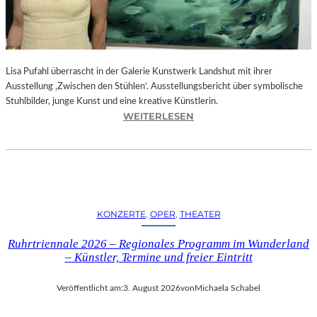
E
D
R
O
Lisa Pufahl überrascht in der Galerie Kunstwerk Landshut mit ihrer
A
Ausstellung ‚Zwischen den Stühlen‘. Ausstellungsbericht über symbolische
L
Stuhlbilder, junge Kunst und eine kreative Künstlerin.
M
:
WEITERLESEN
O
L
D
I
Ó
S
V
A
A
P
R
U
S
KONZERTE
, 
OPER
, 
THEATER
F
N
A
E
Ruhrtriennale 2026 – Regionales Programm im Wunderland
H
U
– Künstler, Termine und freier Eintritt
L
E
I
M
Veröffentlicht am:
3. August 2026
von
Michaela Schabel
N
F
D
I