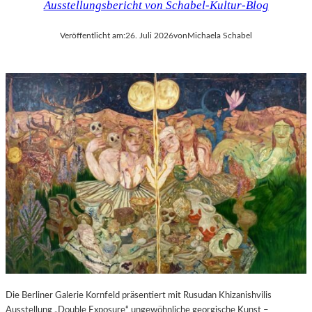
Ausstellungsbericht von Schabel-Kultur-Blog
Veröffentlicht am:
26. Juli 2026
von
Michaela Schabel
Die Berliner Galerie Kornfeld präsentiert mit Rusudan Khizanishvilis
Ausstellung „Double Exposure“ ungewöhnliche georgische Kunst –