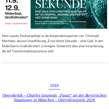
E
N
“
–
A
U
S
Dem Lausitz Festival gelingt es als Kooperationspartner von Christoph
S
Marthaler, dessen Uraufführung „Erste letzte Sekunde – eine Gala“ in den
T
RöderSaal in Großröhrsdorf zu bringen. Vorbericht über eine Inszenierung,
E
die auf Transformationsprozesse zielt.
L
L
U
N
G
S
OPER
B
E
Opernkritik – Charles Gounods „Faust“ an der Bayerischen
R
Staatsoper in München – Opernfestspiele 2026
I
C