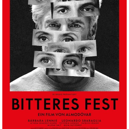
S
L
B
E
R
G
A
L
S
K
Ü
N
S
T
L
E
R
H
A
U
S