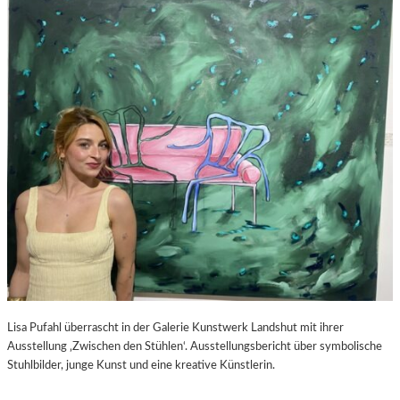
S
–
C
F
H
I
A
L
B
M
E
K
L
R
-
I
K
T
U
I
L
K
T
Z
U
U
R
P
-
E
B
D
L
R
O
O
Lisa Pufahl überrascht in der Galerie Kunstwerk Landshut mit ihrer
G
A
Ausstellung ‚Zwischen den Stühlen‘. Ausstellungsbericht über symbolische
L
Stuhlbilder, junge Kunst und eine kreative Künstlerin.
M