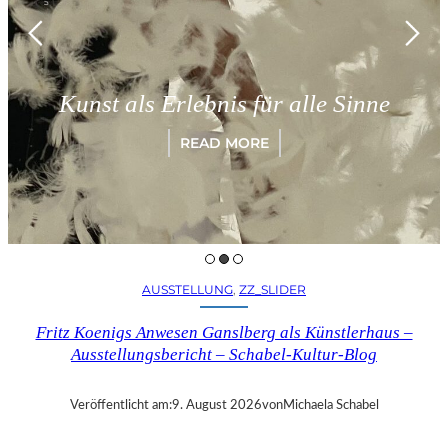
München 
ls Erlebnis für alle Sinne
„Parad
READ MORE
AUSSTELLUNG
, 
ZZ_SLIDER
Fritz Koenigs Anwesen Ganslberg als Künstlerhaus –
Ausstellungsbericht – Schabel-Kultur-Blog
Veröffentlicht am:
9. August 2026
von
Michaela Schabel