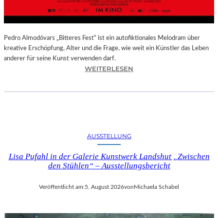
–
A
U
S
Pedro Almodóvars „Bitteres Fest“ ist ein autofiktionales Melodram über
S
kreative Erschöpfung, Alter und die Frage, wie weit ein Künstler das Leben
T
anderer für seine Kunst verwenden darf.
E
:
WEITERLESEN
L
„
L
B
U
I
N
T
G
T
S
E
AUSSTELLUNG
B
R
E
E
Lisa Pufahl in der Galerie Kunstwerk Landshut „Zwischen
R
S
den Stühlen“ – Ausstellungsbericht
I
F
C
E
Veröffentlicht am:
5. August 2026
von
Michaela Schabel
H
S
T
T
–
“