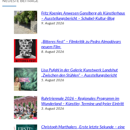
NEUESTE BEITRÄGE
h
e
Fritz Koenigs Anwesen Ganslberg als Künstlerhaus
n
– Ausstellungsbericht – Schabel-Kultur-Blog
9. August 2026
„Bitteres Fest“ – Filmkritik zu Pedro Almodóvars
neuem Film
8. August 2026
Lisa Pufahl in der Galerie Kunstwerk Landshut
„Zwischen den Stühlen“ – Ausstellungsbericht
5. August 2026
Ruhrtriennale 2026 – Regionales Programm im
Wunderland – Künstler, Termine und freier Eintritt
3. August 2026
Christoph Marthalers „Erste letzte Sekunde – eine