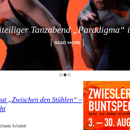
eiliger Tanzabend „Paradigma“ in
READ MORE
hut „Zwischen den Stühlen“ –
ht
chaela Schabel