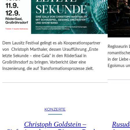
N
O
G
N
S
A
B
L
E
E
R
S
I
P
Dem Lausitz Festival gelingt es als Kooperationspartner
C
Regisseurin
R
von Christoph Marthaler, dessen Uraufführung „Erste
H
romantische
O
letzte Sekunde – eine Gala“ in den RöderSaal in
T
in der Lieb
G
Großröhrsdorf zu bringen. Vorbericht über eine
Egoismus un
R
Inszenierung, die auf Transformationsprozesse zielt.
A
M
M
I
M
W
KONZERTE
U
N
Christoph Goldstein –
Rusuda
D