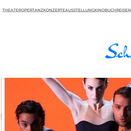
THEATER
OPER
TANZ
KONZERTE
AUSSTELLUNG
KINO
BUCH
REISEN