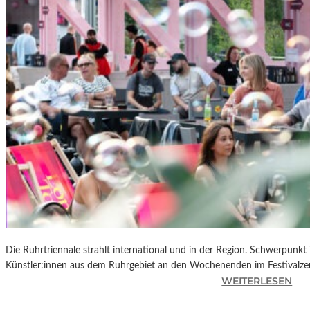
R
K
L
A
N
D
S
H
U
T
„
Z
W
I
S
C
Die Ruhrtriennale strahlt international und in der Region. Schwerpunkt
H
Künstler:innen aus dem Ruhrgebiet an den Wochenenden im Festivalze
E
:
WEITERLESEN
N
R
D