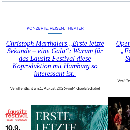
U
E
H
N
R
S
T
T
R
KONZERTE
, 
REISEN
, 
THEATER
Ü
I
H
E
Christoph Marthalers „Erste letzte
Oper
L
N
E
Sekunde – eine Gala“: Warum für
„Fa
N
N
das Lausitz Festival diese
S
A
“
L
Koproduktion mit Hamburg so
–
E
interessant ist.
A
2
U
Veröffe
0
S
Veröffentlicht am:
1. August 2026
von
Michaela Schabel
2
S
6
T
–
E
R
L
E
L
G
U
I