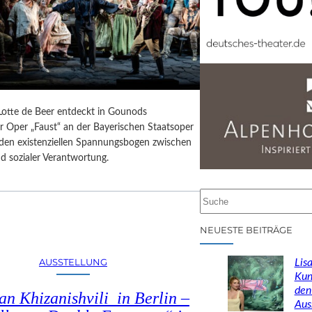
 Lotte de Beer entdeckt in Gounods
r Oper „Faust“ an der Bayerischen Staatsoper
e den existenziellen Spannungsbogen zwischen
d sozialer Verantwortung.
S
u
c
NEUESTE BEITRÄGE
h
e
AUSSTELLUNG
Lisa
n
Kun
den
n Khizanishvili in Berlin –
Aus