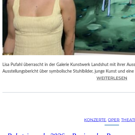
Lisa Pufahl überrascht in der Galerie Kunstwerk Landshut mit ihrer Auss
Ausstellungsbericht über symbolische Stuhlbilder, junge Kunst und eine 
:
WEITERLESEN
L
I
S
A
P
U
KONZERTE
, 
OPER
, 
THEAT
F
A