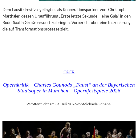
S
E
T
S
Dem Lausitz Festival gelingt es als Kooperationspartner von Christoph
E
P
Marthaler, dessen Uraufführung „Erste letzte Sekunde – eine Gala“ in den
L
R
RöderSaal in Großröhrsdorf zu bringen. Vorbericht über eine Inszenierung,
L
O
die auf Transformationsprozesse zielt.
U
G
N
R
G
A
S
M
B
M
E
I
OPER
R
M
I
W
Opernkritik – Charles Gounods „Faust“ an der Bayerischen
C
U
Staatsoper in München – Opernfestspiele 2026
H
N
T
D
Veröffentlicht am:
31. Juli 2026
von
Michaela Schabel
E
R
L
A
N