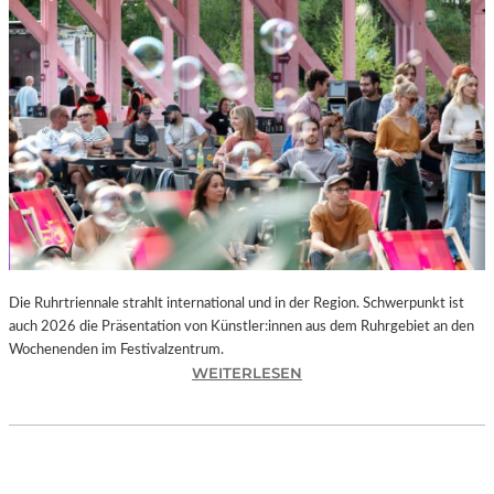
I
E
K
U
N
S
T
W
E
R
K
L
A
N
Die Ruhrtriennale strahlt international und in der Region. Schwerpunkt ist
D
auch 2026 die Präsentation von Künstler:innen aus dem Ruhrgebiet an den
S
Wochenenden im Festivalzentrum.
H
:
WEITERLESEN
U
R
T
U
„
H
Z
R
W
T