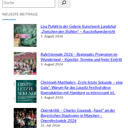
S
u
c
NEUESTE BEITRÄGE
h
e
Lisa Pufahl in der Galerie Kunstwerk Landshut
n
„Zwischen den Stühlen“ – Ausstellungsbericht
5. August 2026
Ruhrtriennale 2026 – Regionales Programm im
Wunderland – Künstler, Termine und freier Eintritt
3. August 2026
Christoph Marthalers „Erste letzte Sekunde – eine
Gala“: Warum für das Lausitz Festival diese
Koproduktion mit Hamburg so interessant ist.
1. August 2026
Opernkritik – Charles Gounods „Faust“ an der
Bayerischen Staatsoper in München –
Opernfestspiele 2026
31. Juli 2026