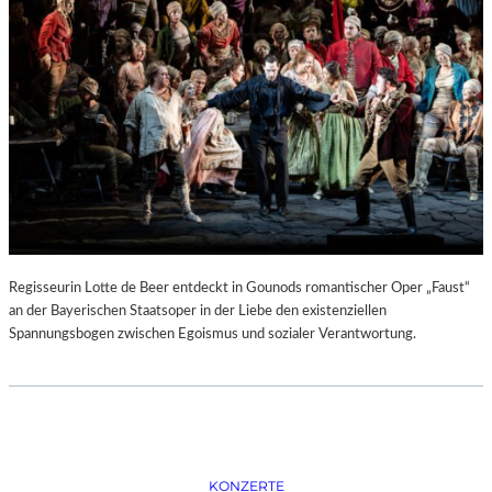
D
–
K
Ü
N
S
T
L
E
R
,
T
E
Regisseurin Lotte de Beer entdeckt in Gounods romantischer Oper „Faust“
R
an der Bayerischen Staatsoper in der Liebe den existenziellen
M
Spannungsbogen zwischen Egoismus und sozialer Verantwortung.
I
N
E
U
N
D
F
KONZERTE