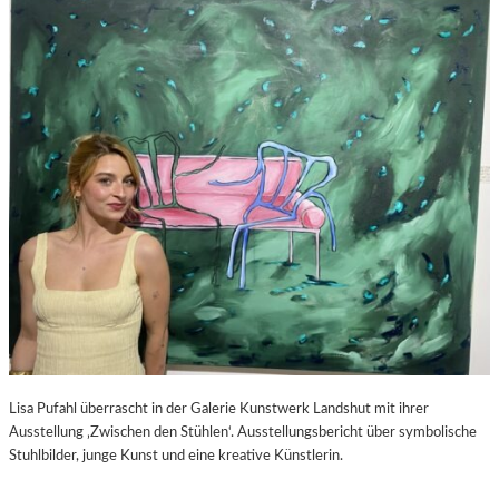
S
–
C
F
H
I
A
L
B
M
E
K
L
R
-
I
K
T
U
I
L
K
T
Z
U
U
R
P
-
E
B
D
L
R
O
O
Lisa Pufahl überrascht in der Galerie Kunstwerk Landshut mit ihrer
G
A
Ausstellung ‚Zwischen den Stühlen‘. Ausstellungsbericht über symbolische
L
Stuhlbilder, junge Kunst und eine kreative Künstlerin.
M