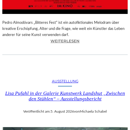
–
A
U
S
Pedro Almodóvars „Bitteres Fest“ ist ein autofiktionales Melodram über
S
kreative Erschöpfung, Alter und die Frage, wie weit ein Künstler das Leben
T
anderer für seine Kunst verwenden darf.
E
:
WEITERLESEN
L
„
L
B
U
I
N
T
G
T
S
E
AUSSTELLUNG
B
R
E
E
Lisa Pufahl in der Galerie Kunstwerk Landshut „Zwischen
R
S
den Stühlen“ – Ausstellungsbericht
I
F
C
E
Veröffentlicht am:
5. August 2026
von
Michaela Schabel
H
S
T
T
–
“