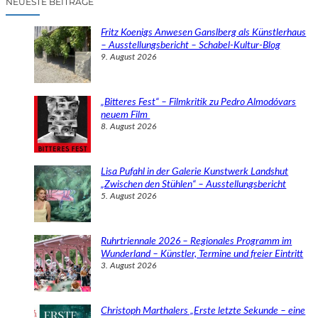
NEUESTE BEITRÄGE
h
e
Fritz Koenigs Anwesen Ganslberg als Künstlerhaus
n
– Ausstellungsbericht – Schabel-Kultur-Blog
9. August 2026
„Bitteres Fest“ – Filmkritik zu Pedro Almodóvars
neuem Film
8. August 2026
Lisa Pufahl in der Galerie Kunstwerk Landshut
„Zwischen den Stühlen“ – Ausstellungsbericht
5. August 2026
Ruhrtriennale 2026 – Regionales Programm im
Wunderland – Künstler, Termine und freier Eintritt
3. August 2026
Christoph Marthalers „Erste letzte Sekunde – eine