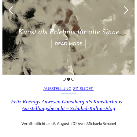
Münch
st als Erlebnis für alle Sinne
„Pa
READ MORE
AUSSTELLUNG
, 
ZZ_SLIDER
Fritz Koenigs Anwesen Ganslberg als Künstlerhaus –
Ausstellungsbericht – Schabel-Kultur-Blog
Veröffentlicht am:
9. August 2026
von
Michaela Schabel