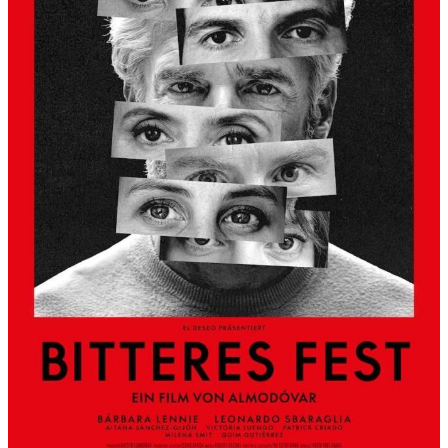
S
L
B
E
R
G
A
L
S
K
Ü
N
S
T
L
E
R
H
A
U
S