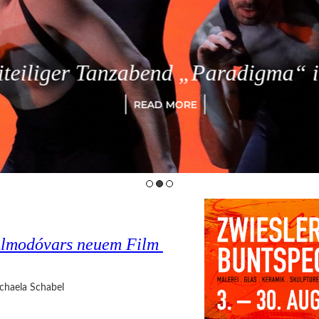
eiliger Tanzabend „Paradigma“ in
READ MORE
o Almodóvars neuem Film
chaela Schabel