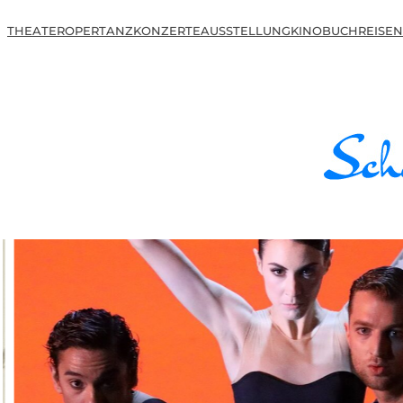
THEATER
OPER
TANZ
KONZERTE
AUSSTELLUNG
KINO
BUCH
REISEN