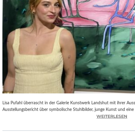
E
D
R
O
A
L
M
O
D
Ó
V
A
R
S
N
Lisa Pufahl überrascht in der Galerie Kunstwerk Landshut mit ihrer Auss
E
Ausstellungsbericht über symbolische Stuhlbilder, junge Kunst und eine 
U
:
WEITERLESEN
E
L
M
I
F