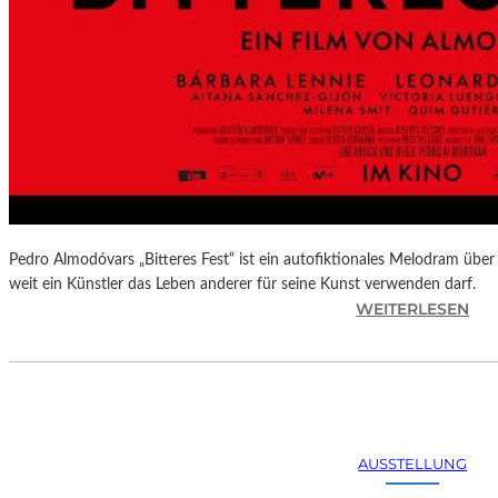
Pedro Almodóvars „Bitteres Fest“ ist ein autofiktionales Melodram über 
weit ein Künstler das Leben anderer für seine Kunst verwenden darf.
:
WEITERLESEN
„
B
I
T
T
E
AUSSTELLUNG
R