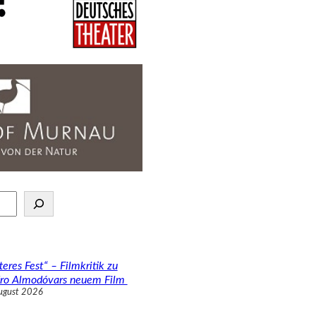
teres Fest“ – Filmkritik zu
ro Almodóvars neuem Film
ugust 2026