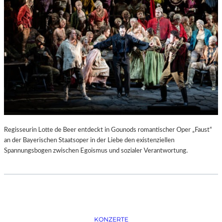
D
–
K
Ü
N
S
T
L
E
R
,
T
E
Regisseurin Lotte de Beer entdeckt in Gounods romantischer Oper „Faust“
R
an der Bayerischen Staatsoper in der Liebe den existenziellen
M
Spannungsbogen zwischen Egoismus und sozialer Verantwortung.
I
N
E
U
N
D
F
KONZERTE