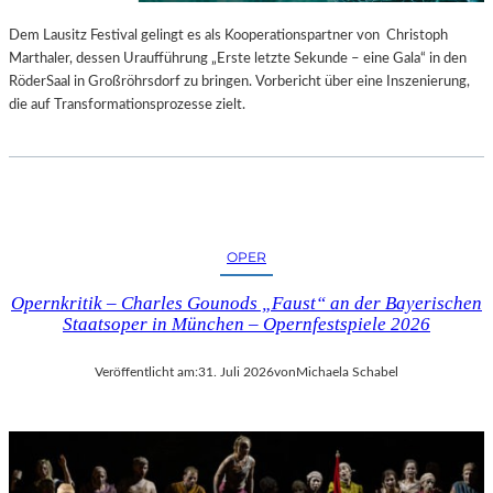
S
E
T
S
Dem Lausitz Festival gelingt es als Kooperationspartner von Christoph
E
P
Marthaler, dessen Uraufführung „Erste letzte Sekunde – eine Gala“ in den
L
R
RöderSaal in Großröhrsdorf zu bringen. Vorbericht über eine Inszenierung,
L
O
die auf Transformationsprozesse zielt.
U
G
N
R
G
A
S
M
B
M
E
I
OPER
R
M
I
W
Opernkritik – Charles Gounods „Faust“ an der Bayerischen
C
U
Staatsoper in München – Opernfestspiele 2026
H
N
T
D
Veröffentlicht am:
31. Juli 2026
von
Michaela Schabel
E
R
L
A
N