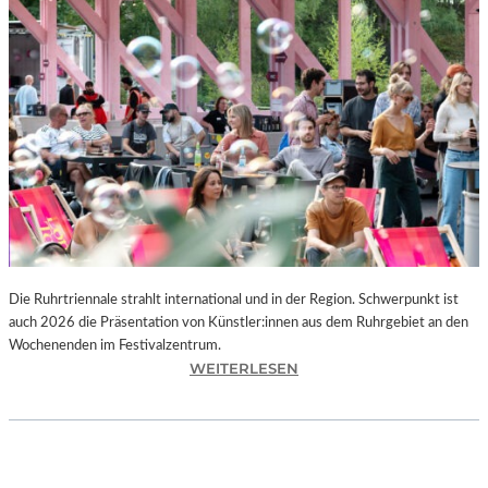
I
E
K
U
N
S
T
W
E
R
K
L
A
N
Die Ruhrtriennale strahlt international und in der Region. Schwerpunkt ist
D
auch 2026 die Präsentation von Künstler:innen aus dem Ruhrgebiet an den
S
Wochenenden im Festivalzentrum.
H
:
WEITERLESEN
U
R
T
U
„
H
Z
R
W
T