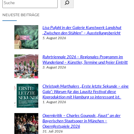
S
u
c
NEUESTE BEITRÄGE
h
e
Lisa Pufahl in der Galerie Kunstwerk Landshut
n
„Zwischen den Stühlen“ – Ausstellungsbericht
5. August 2026
Ruhrtriennale 2026 – Regionales Programm im
Wunderland – Künstler, Termine und freier Eintritt
3. August 2026
Christoph Marthalers „Erste letzte Sekunde – eine
Gala“: Warum für das Lausitz Festival diese
Koproduktion mit Hamburg so interessant ist.
1. August 2026
Opernkritik – Charles Gounods „Faust“ an der
Bayerischen Staatsoper in München –
Opernfestspiele 2026
31. Juli 2026