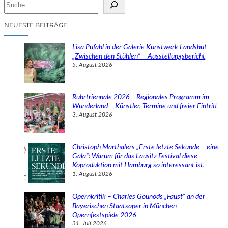
S
u
c
NEUESTE BEITRÄGE
h
e
Lisa Pufahl in der Galerie Kunstwerk Landshut
n
„Zwischen den Stühlen“ – Ausstellungsbericht
5. August 2026
Ruhrtriennale 2026 – Regionales Programm im
Wunderland – Künstler, Termine und freier Eintritt
3. August 2026
Christoph Marthalers „Erste letzte Sekunde – eine
Gala“: Warum für das Lausitz Festival diese
Koproduktion mit Hamburg so interessant ist.
1. August 2026
Opernkritik – Charles Gounods „Faust“ an der
Bayerischen Staatsoper in München –
Opernfestspiele 2026
31. Juli 2026