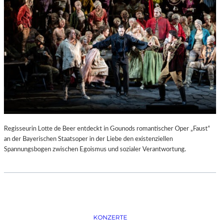
D
–
K
Ü
N
S
T
L
E
R
,
T
E
Regisseurin Lotte de Beer entdeckt in Gounods romantischer Oper „Faust“
R
an der Bayerischen Staatsoper in der Liebe den existenziellen
M
Spannungsbogen zwischen Egoismus und sozialer Verantwortung.
I
N
E
U
N
D
F
KONZERTE