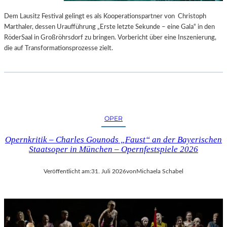
S
E
T
S
Dem Lausitz Festival gelingt es als Kooperationspartner von Christoph
E
P
Marthaler, dessen Uraufführung „Erste letzte Sekunde – eine Gala“ in den
L
R
RöderSaal in Großröhrsdorf zu bringen. Vorbericht über eine Inszenierung,
L
O
die auf Transformationsprozesse zielt.
U
G
N
R
G
A
S
M
B
M
E
I
OPER
R
M
I
W
Opernkritik – Charles Gounods „Faust“ an der Bayerischen
C
U
Staatsoper in München – Opernfestspiele 2026
H
N
T
D
Veröffentlicht am:
31. Juli 2026
von
Michaela Schabel
E
R
L
A
N