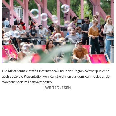
I
E
K
U
N
S
T
W
E
R
K
L
A
N
Die Ruhrtriennale strahlt international und in der Region. Schwerpunkt ist
D
auch 2026 die Präsentation von Künstler:innen aus dem Ruhrgebiet an den
S
Wochenenden im Festivalzentrum.
H
:
WEITERLESEN
U
R
T
U
„
H
Z
R
W
T