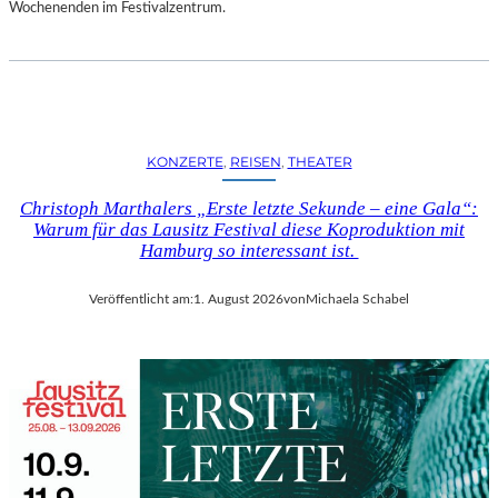
D
Wochenenden im Festivalzentrum.
S
H
U
T
„
Z
KONZERTE
, 
REISEN
, 
THEATER
W
I
Christoph Marthalers „Erste letzte Sekunde – eine Gala“:
S
Warum für das Lausitz Festival diese Koproduktion mit
C
Hamburg so interessant ist.
H
E
Veröffentlicht am:
1. August 2026
von
Michaela Schabel
N
D
E
N
S
T
Ü
H
L