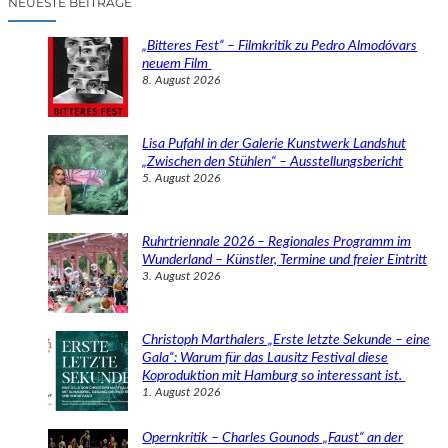
NEUESTE BEITRÄGE
h
e
„Bitteres Fest“ – Filmkritik zu Pedro Almodóvars
n
neuem Film
8. August 2026
Lisa Pufahl in der Galerie Kunstwerk Landshut
„Zwischen den Stühlen“ – Ausstellungsbericht
5. August 2026
Ruhrtriennale 2026 – Regionales Programm im
Wunderland – Künstler, Termine und freier Eintritt
3. August 2026
Christoph Marthalers „Erste letzte Sekunde – eine
Gala“: Warum für das Lausitz Festival diese
Koproduktion mit Hamburg so interessant ist.
1. August 2026
Opernkritik – Charles Gounods „Faust“ an der