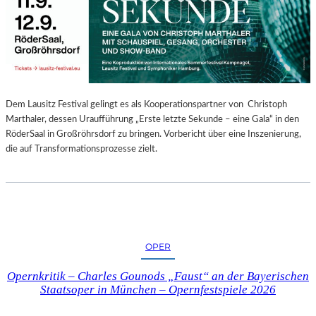
E
N
“
–
A
U
S
Dem Lausitz Festival gelingt es als Kooperationspartner von Christoph
S
Marthaler, dessen Uraufführung „Erste letzte Sekunde – eine Gala“ in den
T
RöderSaal in Großröhrsdorf zu bringen. Vorbericht über eine Inszenierung,
E
die auf Transformationsprozesse zielt.
L
L
U
N
G
S
OPER
B
E
Opernkritik – Charles Gounods „Faust“ an der Bayerischen
R
Staatsoper in München – Opernfestspiele 2026
I
C