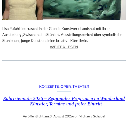
E
D
R
O
Lisa Pufahl überrascht in der Galerie Kunstwerk Landshut mit ihrer
A
Ausstellung ‚Zwischen den Stühlen‘. Ausstellungsbericht über symbolische
L
Stuhlbilder, junge Kunst und eine kreative Künstlerin.
M
:
WEITERLESEN
O
L
D
I
Ó
S
V
A
A
P
R
U
S
KONZERTE
, 
OPER
, 
THEATER
F
N
A
E
Ruhrtriennale 2026 – Regionales Programm im Wunderland
H
U
– Künstler, Termine und freier Eintritt
L
E
I
M
Veröffentlicht am:
3. August 2026
von
Michaela Schabel
N
F
D
I