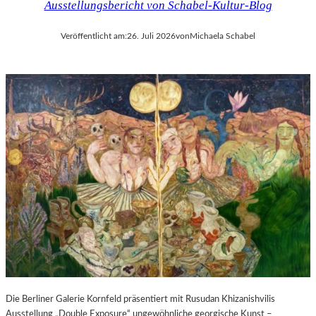
Ausstellungsbericht von Schabel-Kultur-Blog
Veröffentlicht am:
26. Juli 2026
von
Michaela Schabel
Die Berliner Galerie Kornfeld präsentiert mit Rusudan Khizanishvilis
Ausstellung „Double Exposure“ ungewöhnliche georgische Kunst –