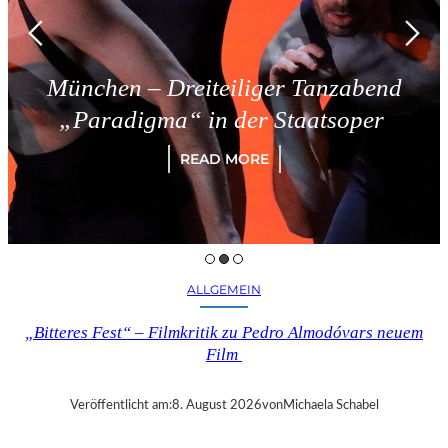
Dreiteiliger Tanzabend
Triest 
a“ in der Staatsoper
READ MORE
ALLGEMEIN
„Bitteres Fest“ – Filmkritik zu Pedro Almodóvars neuem
Film
Veröffentlicht am:
8. August 2026
von
Michaela Schabel