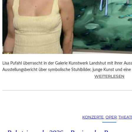
Lisa Pufahl überrascht in der Galerie Kunstwerk Landshut mit ihrer Auss
Ausstellungsbericht über symbolische Stuhlbilder, junge Kunst und eine 
:
WEITERLESEN
L
I
S
A
P
U
KONZERTE
, 
OPER
, 
THEAT
F
A