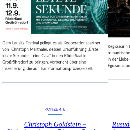
N
O
G
N
S
A
B
L
E
E
R
S
I
P
Dem Lausitz Festival gelingt es als Kooperationspartner
C
Regisseurin
R
von Christoph Marthaler, dessen Uraufführung „Erste
H
romantische
O
letzte Sekunde – eine Gala“ in den RöderSaal in
T
in der Lieb
G
Großröhrsdorf zu bringen. Vorbericht über eine
Egoismus un
R
Inszenierung, die auf Transformationsprozesse zielt.
A
M
M
I
M
W
KONZERTE
U
N
Christoph Goldstein –
Rusuda
D