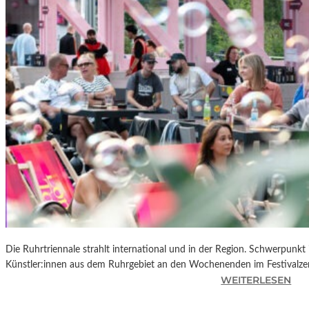
R
K
L
A
N
D
S
H
U
T
„
Z
W
I
S
C
Die Ruhrtriennale strahlt international und in der Region. Schwerpunkt
H
Künstler:innen aus dem Ruhrgebiet an den Wochenenden im Festivalze
E
:
WEITERLESEN
N
R
D