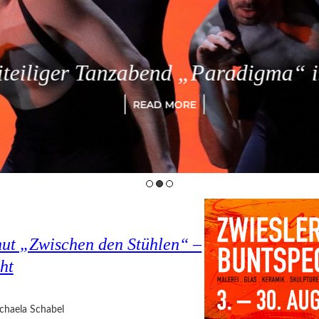
eiliger Tanzabend „Paradigma“ in
READ MORE
hut „Zwischen den Stühlen“ –
ht
chaela Schabel