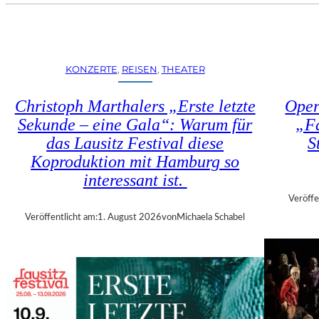
U
E
H
N
R
S
T
T
R
KONZERTE
, 
REISEN
, 
THEATER
Ü
I
H
E
Christoph Marthalers „Erste letzte
Oper
L
N
E
Sekunde – eine Gala“: Warum für
„Fa
N
N
das Lausitz Festival diese
S
A
“
L
Koproduktion mit Hamburg so
–
E
interessant ist.
A
2
U
Veröffe
0
S
Veröffentlicht am:
1. August 2026
von
Michaela Schabel
2
S
6
T
–
E
R
L
E
L
G
U
I