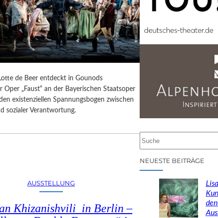
 Lotte de Beer entdeckt in Gounods
r Oper „Faust“ an der Bayerischen Staatsoper
e den existenziellen Spannungsbogen zwischen
d sozialer Verantwortung.
S
u
c
NEUESTE BEITRÄGE
h
e
AUSSTELLUNG
Lisa
n
Kun
den
n Khizanishvili in Berlin –
Aus