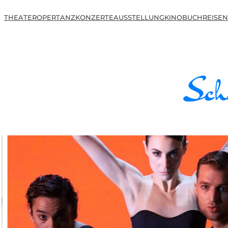
THEATER
OPER
TANZ
KONZERTE
AUSSTELLUNG
KINO
BUCH
REISEN