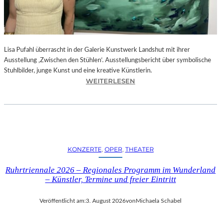
E
D
R
O
Lisa Pufahl überrascht in der Galerie Kunstwerk Landshut mit ihrer
A
Ausstellung ‚Zwischen den Stühlen‘. Ausstellungsbericht über symbolische
L
Stuhlbilder, junge Kunst und eine kreative Künstlerin.
M
:
WEITERLESEN
O
L
D
I
Ó
S
V
A
A
P
R
U
S
KONZERTE
, 
OPER
, 
THEATER
F
N
A
E
Ruhrtriennale 2026 – Regionales Programm im Wunderland
H
U
– Künstler, Termine und freier Eintritt
L
E
I
M
Veröffentlicht am:
3. August 2026
von
Michaela Schabel
N
F
D
I