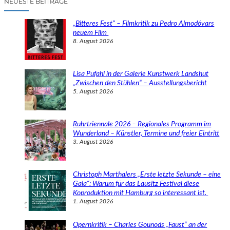
NEUESTE BEITRÄGE
h
e
„Bitteres Fest“ – Filmkritik zu Pedro Almodóvars
n
neuem Film
8. August 2026
Lisa Pufahl in der Galerie Kunstwerk Landshut
„Zwischen den Stühlen“ – Ausstellungsbericht
5. August 2026
Ruhrtriennale 2026 – Regionales Programm im
Wunderland – Künstler, Termine und freier Eintritt
3. August 2026
Christoph Marthalers „Erste letzte Sekunde – eine
Gala“: Warum für das Lausitz Festival diese
Koproduktion mit Hamburg so interessant ist.
1. August 2026
Opernkritik – Charles Gounods „Faust“ an der