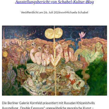
Ausstellungsbericht von Schabel-Kultur-Blog
Veröffentlicht am:
26. Juli 2026
von
Michaela Schabel
Die Berliner Galerie Kornfeld präsentiert mit Rusudan Khizanishvilis
Ausstellung „Double Exposure“ ungewöhnliche georgische Kunst –