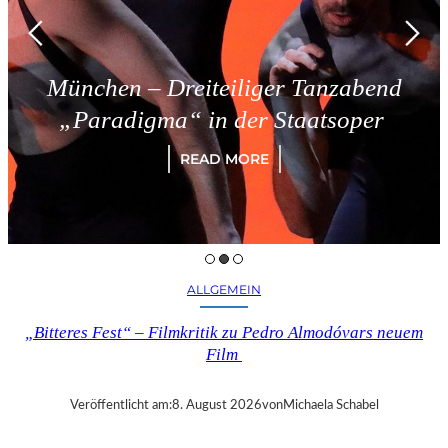
n – Dreiteiliger Tanzabend
Trie
digma“ in der Staatsoper
READ MORE
ALLGEMEIN
„Bitteres Fest“ – Filmkritik zu Pedro Almodóvars neuem
Film
Veröffentlicht am:
8. August 2026
von
Michaela Schabel