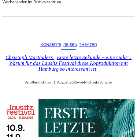
D
Wochenenden im Festivalzentrum.
S
H
U
T
„
Z
KONZERTE
, 
REISEN
, 
THEATER
W
I
Christoph Marthalers „Erste letzte Sekunde – eine Gala“:
S
Warum für das Lausitz Festival diese Koproduktion mit
C
Hamburg so interessant ist.
H
E
Veröffentlicht am:
1. August 2026
von
Michaela Schabel
N
D
E
N
S
T
Ü
H
L