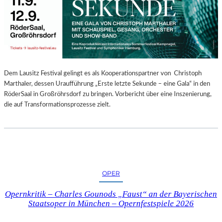
E
N
“
–
A
U
S
Dem Lausitz Festival gelingt es als Kooperationspartner von Christoph
S
Marthaler, dessen Uraufführung „Erste letzte Sekunde – eine Gala“ in den
T
RöderSaal in Großröhrsdorf zu bringen. Vorbericht über eine Inszenierung,
E
die auf Transformationsprozesse zielt.
L
L
U
N
G
S
OPER
B
E
Opernkritik – Charles Gounods „Faust“ an der Bayerischen
R
Staatsoper in München – Opernfestspiele 2026
I
C