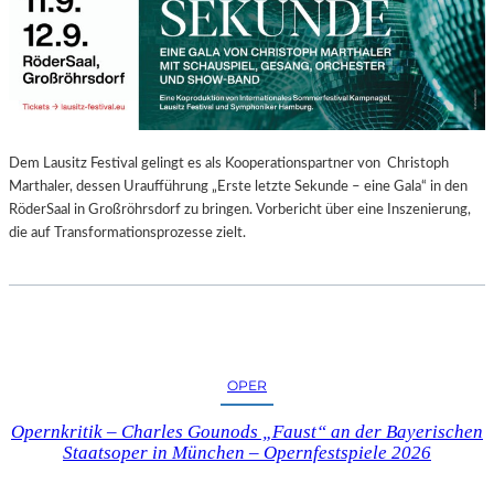
E
N
“
–
A
U
S
Dem Lausitz Festival gelingt es als Kooperationspartner von Christoph
S
Marthaler, dessen Uraufführung „Erste letzte Sekunde – eine Gala“ in den
T
RöderSaal in Großröhrsdorf zu bringen. Vorbericht über eine Inszenierung,
E
die auf Transformationsprozesse zielt.
L
L
U
N
G
S
OPER
B
E
Opernkritik – Charles Gounods „Faust“ an der Bayerischen
R
Staatsoper in München – Opernfestspiele 2026
I
C