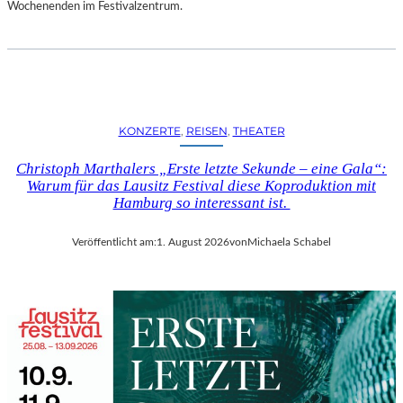
D
Wochenenden im Festivalzentrum.
S
H
U
T
„
Z
KONZERTE
, 
REISEN
, 
THEATER
W
I
Christoph Marthalers „Erste letzte Sekunde – eine Gala“:
S
Warum für das Lausitz Festival diese Koproduktion mit
C
Hamburg so interessant ist.
H
E
Veröffentlicht am:
1. August 2026
von
Michaela Schabel
N
D
E
N
S
T
Ü
H
L