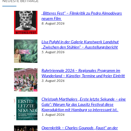
NEUESTE BEITRÄGE
h
e
„Bitteres Fest“ – Filmkritik zu Pedro Almodóvars
n
neuem Film
8. August 2026
Lisa Pufahl in der Galerie Kunstwerk Landshut
„Zwischen den Stühlen“ – Ausstellungsbericht
5. August 2026
Ruhrtriennale 2026 – Regionales Programm im
Wunderland – Künstler, Termine und freier Eintritt
3. August 2026
Christoph Marthalers „Erste letzte Sekunde – eine
Gala“: Warum für das Lausitz Festival diese
Koproduktion mit Hamburg so interessant ist.
1. August 2026
Opernkritik – Charles Gounods „Faust“ an der