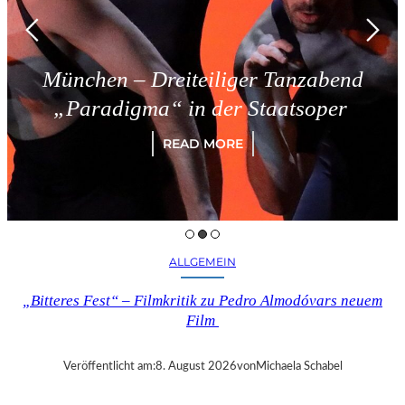
reiteiliger Tanzabend
Triest –
“ in der Staatsoper
READ MORE
ALLGEMEIN
„Bitteres Fest“ – Filmkritik zu Pedro Almodóvars neuem
Film
Veröffentlicht am:
8. August 2026
von
Michaela Schabel