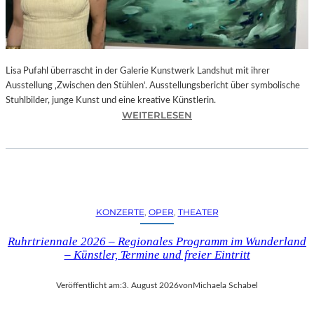
E
D
R
O
Lisa Pufahl überrascht in der Galerie Kunstwerk Landshut mit ihrer
A
Ausstellung ‚Zwischen den Stühlen‘. Ausstellungsbericht über symbolische
L
Stuhlbilder, junge Kunst und eine kreative Künstlerin.
M
:
WEITERLESEN
O
L
D
I
Ó
S
V
A
A
P
R
U
S
KONZERTE
, 
OPER
, 
THEATER
F
N
A
E
Ruhrtriennale 2026 – Regionales Programm im Wunderland
H
U
– Künstler, Termine und freier Eintritt
L
E
I
M
Veröffentlicht am:
3. August 2026
von
Michaela Schabel
N
F
D
I