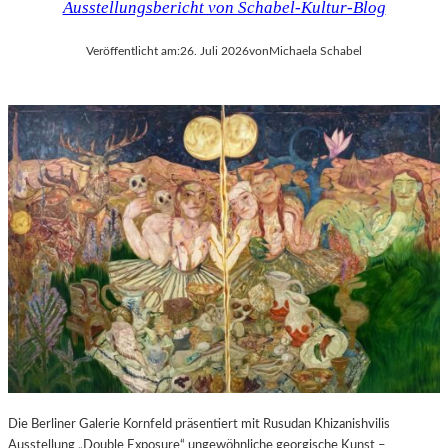
Ausstellungsbericht von Schabel-Kultur-Blog
Veröffentlicht am:
26. Juli 2026
von
Michaela Schabel
Die Berliner Galerie Kornfeld präsentiert mit Rusudan Khizanishvilis
Ausstellung „Double Exposure“ ungewöhnliche georgische Kunst –