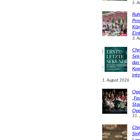
5. A
Ruh
Pro
Kün
Eint
3. A
Chr
Sek
das 
Kop
inte
1. August 2026
Ope
„Fa
Sta
Ope
31. 
Chr
Sin
Lan