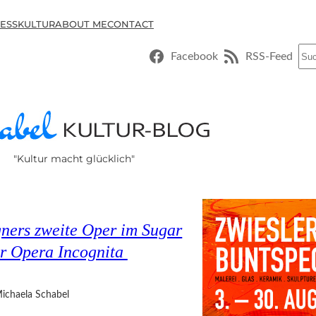
ESSKULTUR
ABOUT ME
CONTACT
Suc
Facebook
RSS-Feed
"Kultur macht glücklich"
ners zweite Oper im Sugar
er Opera Incognita
ichaela Schabel