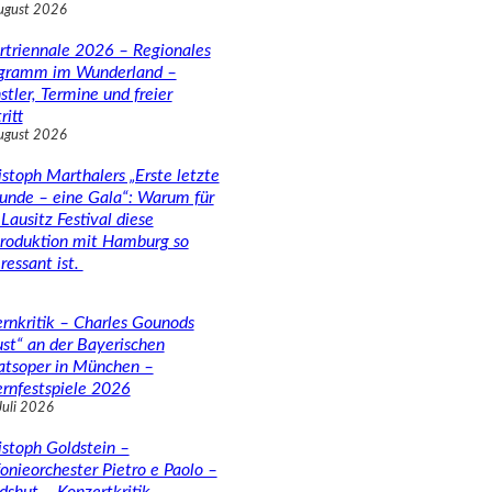
ugust 2026
rtriennale 2026 – Regionales
gramm im Wunderland –
stler, Termine und freier
ritt
ugust 2026
istoph Marthalers „Erste letzte
unde – eine Gala“: Warum für
Lausitz Festival diese
roduktion mit Hamburg so
ressant ist.
rnkritik – Charles Gounods
ust“ an der Bayerischen
atsoper in München –
rnfestspiele 2026
Juli 2026
istoph Goldstein –
fonieorchester Pietro e Paolo –
dshut – Konzertkritik –