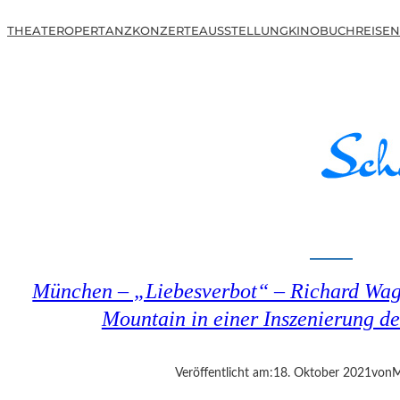
THEATER
OPER
TANZ
KONZERTE
AUSSTELLUNG
KINO
BUCH
REISEN
München – „Liebesverbot“ – Richard Wag
Mountain in einer Inszenierung d
Veröffentlicht am:
18. Oktober 2021
von
M