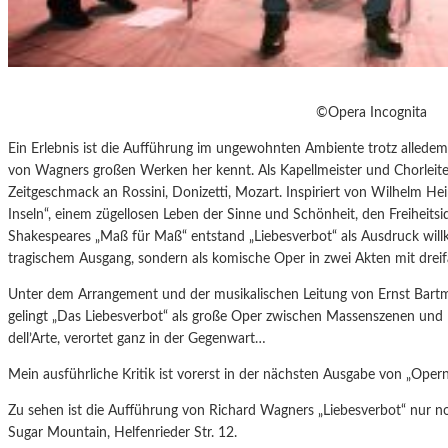
©Opera Incognita
Ein Erlebnis ist die Aufführung im ungewohnten Ambiente trotz alledem,
von Wagners großen Werken her kennt. Als Kapellmeister und Chorleite
Zeitgeschmack an Rossini, Donizetti, Mozart. Inspiriert von Wilhelm He
Inseln“, einem zügellosen Leben der Sinne und Schönheit, den Freiheit
Shakespeares „Maß für Maß“ entstand „Liebesverbot“ als Ausdruck willkü
tragischem Ausgang, sondern als komische Oper in zwei Akten mit dre
Unter dem Arrangement und der musikalischen Leitung von Ernst Bar
gelingt „Das Liebesverbot“ als große Oper zwischen Massenszenen un
dell’Arte, verortet ganz in der Gegenwart…
Mein ausführliche Kritik ist vorerst in der nächsten Ausgabe von „Opern
Zu sehen ist die Aufführung von Richard Wagners „Liebesverbot“ nur 
Sugar Mountain, Helfenrieder Str. 12.