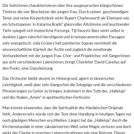
Die SolistInnen charakterisieren über ihre ausgesprochen klangschönen
Timbres die vier Beschützer der jungen Frau. Durch seinen geschmeidigen
Tenor und seine Körperlichkeit wirkt Rupert Charlesworth als Ehemann wie
ein Schutzpanzer. In Katarina Bradić’ glanzvoller Altstimme und leuchtender
Tiefe spiegelt sich mütterliche Fürsorge. Tijl Faveyts Bass wirkt selbst in
dunklen Lagen väterlich beruhigend und in temperamentvollen Passagen
sehr energetisch. Julia Grüters hell pointierter Sopran vermittelt die
wissenschaftliche Klarheit der Ärztin und zugleich die emotionale
Verbundenheit mit der jungen Frau. Chor- und Projektchor, mit SängerInnen
aus acht verschiedenen Laienchören, bringt Chorleiter David Cavelius auf
den Punkt, eine Glanzleistung.
Das Orchester bleibt dezent im Hintergrund, agiert in tänzerischer
Leichtigkeit, weiß aber sehr klangschön die Sologeige und die verschiedenen
Phrasierungen zu Gehör zu bringen, kulminiert in den Tutti des „Halleluja“
und des finalen „Amen“ in apotheotischen Fortissimi.
Man könnte einwenden, dass die Spiritualität des Händelschen Originals
fehlt. Andererseits würde sich der Text ohne Handlung in heutigen Tagen nur
noch gläubigen Menschen erschließen. Längst hat das „Halleluja“ durch die
Kirchenskandale in einer säkularisierten Welt seine Magie verloren und doch
wirkt der Glaube in manchen Lebenssituationen wie eine Rettung. Dieser