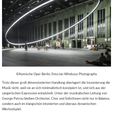
©Komische Oper Berlin,
Foto:Jan Windszus Photography
Trotz dieser groß dimensionierten Handlung überlagert die Inszenierung die
Musik nicht, weil sie an sich minimalistisch konzipiert ist, und sich aus der
sängerischen Expression entwickelt. Unter der
musikalischen Leitung von
George Petrou bleiben Orchester, Chor und SolistInnen nicht nur in Balance,
sondern auch im klangschön intonierten und überaus dynamischen
Wechselspiel.