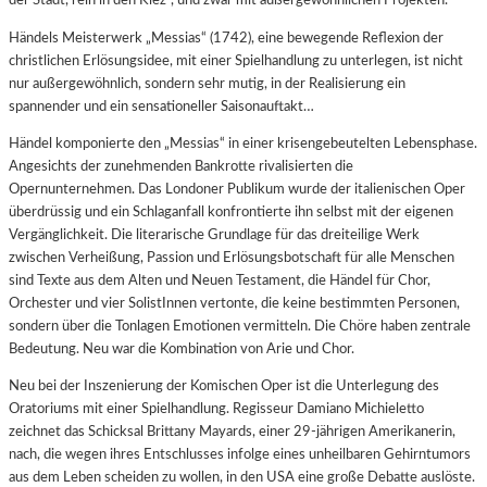
der Stadt, rein in den Kiez“, und zwar mit außergewöhnlichen Projekten.
Händels Meisterwerk „Messias“ (1742), eine bewegende Reflexion der
christlichen Erlösungsidee, mit einer Spielhandlung zu unterlegen, ist nicht
nur außergewöhnlich, sondern sehr mutig, in der Realisierung ein
spannender und ein sensationeller Saisonauftakt…
Händel komponierte den „Messias“ in einer krisengebeutelten Lebensphase.
Angesichts der zunehmenden Bankrotte rivalisierten die
Opernunternehmen. Das Londoner Publikum wurde der italienischen Oper
überdrüssig und ein Schlaganfall konfrontierte ihn selbst mit der eigenen
Vergänglichkeit. Die literarische Grundlage für das dreiteilige Werk
zwischen Verheißung, Passion und Erlösungsbotschaft für alle Menschen
sind Texte aus dem Alten und Neuen Testament, die Händel für Chor,
Orchester und vier SolistInnen vertonte, die keine bestimmten Personen,
sondern über die Tonlagen Emotionen vermitteln. Die Chöre haben zentrale
Bedeutung. Neu war die Kombination von Arie und Chor.
Neu bei der Inszenierung der Komischen Oper ist die Unterlegung des
Oratoriums mit einer Spielhandlung. Regisseur Damiano Michieletto
zeichnet das Schicksal Brittany Mayards, einer 29-jährigen Amerikanerin,
nach, die wegen ihres Entschlusses infolge eines unheilbaren Gehirntumors
aus dem Leben scheiden zu wollen, in den USA eine große Debatte auslöste.