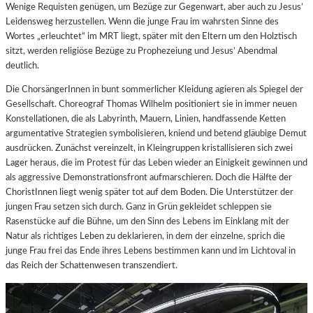
Wenige Requisten genügen, um Bezüge zur Gegenwart, aber auch zu Jesus’
Leidensweg herzustellen. Wenn die junge Frau im wahrsten Sinne des
Wortes „erleuchtet“ im MRT liegt, später mit den Eltern um den Holztisch
sitzt, werden religiöse Bezüge zu Prophezeiung und Jesus’ Abendmal
deutlich.
Die ChorsängerInnen in bunt sommerlicher Kleidung agieren als Spiegel der
Gesellschaft. Choreograf Thomas Wilhelm positioniert sie in immer neuen
Konstellationen, die als Labyrinth, Mauern, Linien, handfassende Ketten
argumentative Strategien symbolisieren, kniend und betend gläubige Demut
ausdrücken. Zunächst vereinzelt, in Kleingruppen kristallisieren sich zwei
Lager heraus, die im Protest für das Leben wieder an Einigkeit gewinnen und
als aggressive Demonstrationsfront aufmarschieren. Doch die Hälfte der
ChoristInnen liegt wenig später tot auf dem Boden. Die Unterstützer der
jungen Frau setzen sich durch. Ganz in Grün gekleidet schleppen sie
Rasenstücke auf die Bühne, um den Sinn des Lebens im Einklang mit der
Natur als richtiges Leben zu deklarieren, in dem der einzelne, sprich die
junge Frau frei das Ende ihres Lebens bestimmen kann und im Lichtoval in
das Reich der Schattenwesen transzendiert.