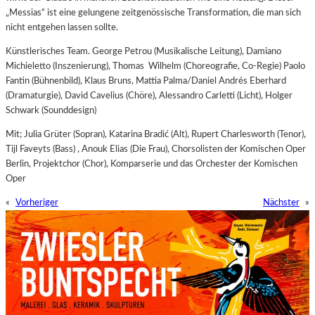
„Messias“ ist eine gelungene zeitgenössische Transformation, die man sich
nicht entgehen lassen sollte.
Künstlerisches Team. George Petrou (Musikalische Leitung), Damiano
Michieletto (Inszenierung), Thomas
Wilhelm (Choreografie, Co-Regie) Paolo
Fantin (Bühnenbild), Klaus Bruns, Mattia Palma/Daniel Andrés Eberhard
(Dramaturgie), David Cavelius (Chöre), Alessandro Carletti (Licht), Holger
Schwark (Sounddesign)
Mit; Julia Grüter (Sopran), Katarina Bradić (Alt), Rupert Charlesworth (Tenor),
Tijl Faveyts (Bass) , Anouk Elias (Die Frau), Chorsolisten der Komischen Oper
Berlin, Projektchor (Chor), Komparserie und das Orchester der Komischen
Oper
«
Vorheriger
Nächster
»