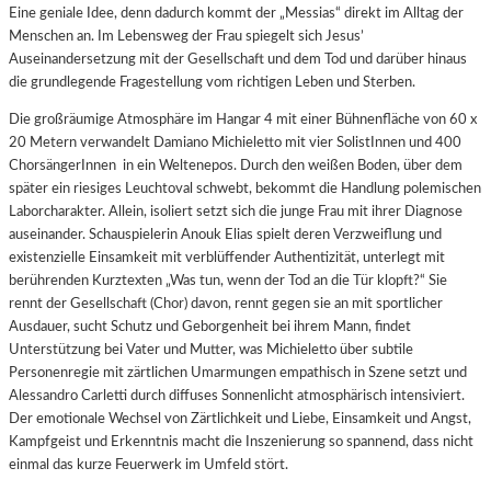
Eine geniale Idee, denn dadurch kommt der „Messias“ direkt im Alltag der
Menschen an. Im Lebensweg der Frau spiegelt sich Jesus’
Auseinandersetzung mit der Gesellschaft und dem Tod und darüber hinaus
die grundlegende Fragestellung vom richtigen Leben und Sterben.
Die großräumige Atmosphäre im Hangar 4 mit einer Bühnenfläche von 60 x
20 Metern verwandelt Damiano Michieletto mit vier SolistInnen und 400
ChorsängerInnen in ein Weltenepos. Durch den weißen Boden, über dem
später ein riesiges Leuchtoval schwebt, bekommt die Handlung polemischen
Laborcharakter. Allein, isoliert setzt sich die junge Frau mit ihrer Diagnose
auseinander. Schauspielerin Anouk Elias spielt deren Verzweiflung und
existenzielle Einsamkeit mit verblüffender Authentizität, unterlegt mit
berührenden Kurztexten „Was tun, wenn der Tod an die Tür klopft?“ Sie
rennt der Gesellschaft (Chor) davon, rennt gegen sie an mit sportlicher
Ausdauer, sucht Schutz und Geborgenheit bei ihrem Mann, findet
Unterstützung bei Vater und Mutter, was Michieletto über subtile
Personenregie mit zärtlichen Umarmungen empathisch in Szene setzt und
Alessandro Carletti durch diffuses Sonnenlicht atmosphärisch intensiviert.
Der emotionale Wechsel von Zärtlichkeit und Liebe, Einsamkeit und Angst,
Kampfgeist und Erkenntnis macht die Inszenierung so spannend, dass nicht
einmal das kurze Feuerwerk im Umfeld stört.