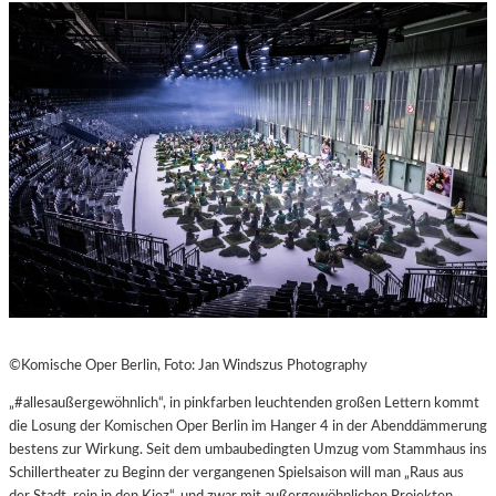
©Komische Oper Berlin,
Foto: Jan Windszus Photography
„#allesaußergewöhnlich“, in pinkfarben leuchtenden großen Lettern kommt
die Losung der Komischen Oper Berlin im Hanger 4 in der Abenddämmerung
bestens zur Wirkung. Seit dem umbaubedingten Umzug vom Stammhaus ins
Schillertheater zu Beginn der vergangenen Spielsaison will man „Raus aus