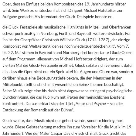
Oper, dessen Einfluss bei den Komponisten des 19. Jahrhunderts hörbar
wird. Sein Werk zu entdecken hat sich Dirigent Michael Hofstetter zur
Aufgabe gemacht. Als Intendant der Gluck-Festspiele konnte er…
die Gluck-Festspiele als musikalische Highlights in Mittel- und Oberfranken
schwerpunktmäßig in Nürnberg, Fürth und Bayreuth weiterentwickeln. Für
ihn ist der Oberpfälzer Christoph Willibald Gluck (1714-1787) „der einzige
Komponist von Weltgeltung, den es noch wiederzuentdecken gilt“. Vom 7.
bis 22. Mai stehen in Bayreuth und Nürnberg drei konzertante Gluck-Opern
auf dem Programm, allesamt von Michael Hofstetter dirigiert, der zum
vierten Mal die Gluck-Festspiele eröffnet. Gluck setzte sich vehement dafür
ein, dass die Oper nicht nur ein Spektakel für Augen und Ohren war, sondern
darüber hinaus eine Bedeutungstiefe bekam, die den Menschen in den
Mittelpunkt stellt und sich mit wesentlichen Seins-Themen beschäftigt.
Seine Musik zeigt eine bis dahin nicht dagewesene stringent psychologische
Durchdringung, die das Publikum mit Fragen der menschlichen Existenz
konfrontiert. Daraus erklärt sich der Titel „Amor und Psyche – von der
Entdeckung der Romantik auf der Bühne“.
Gluck wollte, dass Musik nicht nur gehört wurde, sondern hineingehört
wurde. Diese Geisteshaltung machte ihn zum Vorreiter für die Musik im 19.
Jahrhundert. Wie der Maler Caspar David Friedrich malt Gluck „nicht das