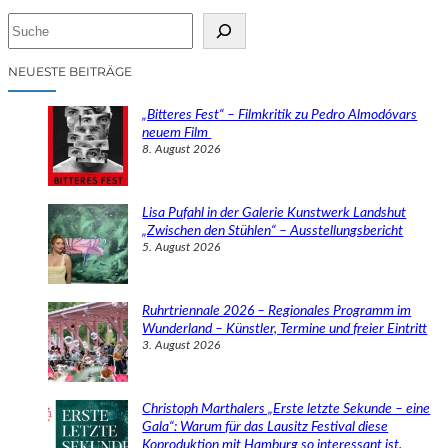
S
u
c
NEUESTE BEITRÄGE
h
e
„Bitteres Fest“ – Filmkritik zu Pedro Almodóvars
n
neuem Film
8. August 2026
Lisa Pufahl in der Galerie Kunstwerk Landshut
„Zwischen den Stühlen“ – Ausstellungsbericht
5. August 2026
Ruhrtriennale 2026 – Regionales Programm im
Wunderland – Künstler, Termine und freier Eintritt
3. August 2026
Christoph Marthalers „Erste letzte Sekunde – eine
Gala“: Warum für das Lausitz Festival diese
Koproduktion mit Hamburg so interessant ist.