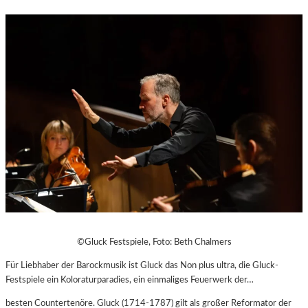
©Gluck Festspiele, Foto: Beth Chalmers
Für Liebhaber der Barockmusik ist Gluck das Non plus ultra, die Gluck-
Festspiele ein Koloraturparadies, ein einmaliges Feuerwerk der…
besten Countertenöre. Gluck (1714-1787) gilt als großer Reformator der