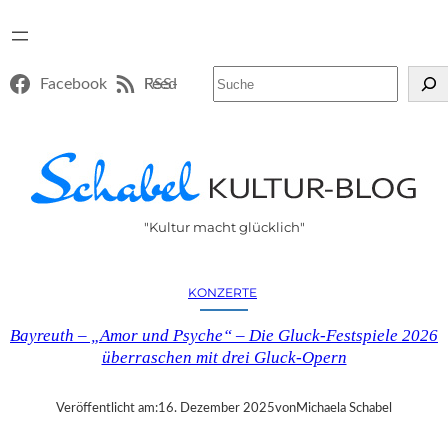
Suchen
Facebook
RSS-Feed
"Kultur macht glücklich"
KONZERTE
Bayreuth – „Amor und Psyche“ – Die Gluck-Festspiele 2026
überraschen mit drei Gluck-Opern
Veröffentlicht am:
16. Dezember 2025
von
Michaela Schabel