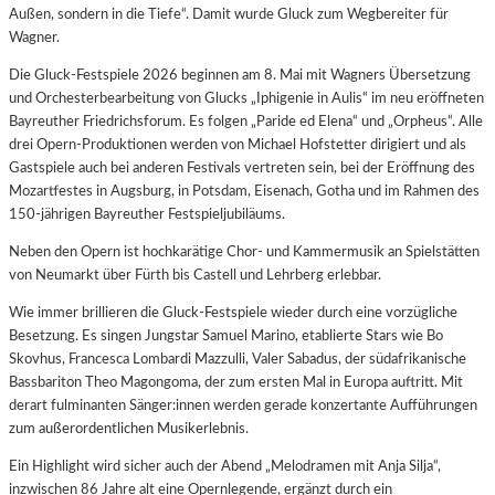
Außen, sondern in die Tiefe“. Damit wurde Gluck zum Wegbereiter für
Wagner.
Die Gluck-Festspiele 2026 beginnen am 8. Mai mit Wagners Übersetzung
und Orchesterbearbeitung von Glucks „Iphigenie in Aulis“ im neu eröffneten
Bayreuther Friedrichsforum. Es folgen „Paride ed Elena“ und „Orpheus“. Alle
drei Opern-Produktionen werden von Michael Hofstetter dirigiert und als
Gastspiele auch bei anderen Festivals vertreten sein, bei der Eröffnung des
Mozartfestes in Augsburg, in Potsdam, Eisenach, Gotha und im Rahmen des
150-jährigen Bayreuther Festspieljubiläums.
Neben den Opern ist hochkarätige Chor- und Kammermusik an Spielstätten
von Neumarkt über Fürth bis Castell und Lehrberg erlebbar.
Wie immer brillieren die Gluck-Festspiele wieder durch eine vorzügliche
Besetzung. Es singen Jungstar Samuel Marino, etablierte Stars wie Bo
Skovhus, Francesca Lombardi Mazzulli, Valer Sabadus, der südafrikanische
Bassbariton Theo Magongoma, der zum ersten Mal in Europa auftritt. Mit
derart fulminanten Sänger:innen werden gerade konzertante Aufführungen
zum außerordentlichen Musikerlebnis.
Ein Highlight wird sicher auch der Abend „Melodramen mit Anja Silja“,
inzwischen 86 Jahre alt eine Opernlegende, ergänzt durch ein