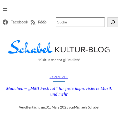
Suchen
Facebook
RSS-Feed
"Kultur macht glücklich"
KONZERTE
München – „MMI Festival“ für freie improvisierte Musik
und mehr
Veröffentlicht am:
31. März 2025
von
Michaela Schabel