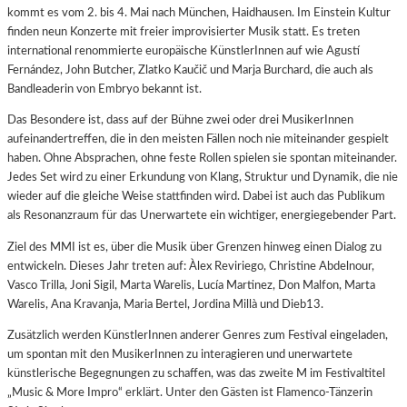
kommt es vom 2. bis 4. Mai nach München, Haidhausen. Im Einstein Kultur
finden neun Konzerte mit freier improvisierter Musik statt. Es treten
international renommierte europäische KünstlerInnen auf wie Agustí
Fernández, John Butcher, Zlatko Kaučič und Marja Burchard, die auch als
Bandleaderin von Embryo bekannt ist.
Das Besondere ist, dass auf der Bühne zwei oder drei MusikerInnen
aufeinandertreffen, die in den meisten Fällen noch nie miteinander gespielt
haben. Ohne Absprachen, ohne feste Rollen spielen sie spontan miteinander.
Jedes Set wird zu einer Erkundung von Klang, Struktur und Dynamik, die nie
wieder auf die gleiche Weise stattfinden wird. Dabei ist auch das Publikum
als Resonanzraum für das Unerwartete ein wichtiger, energiegebender Part.
Ziel des MMI ist es, über die Musik über Grenzen hinweg einen Dialog zu
entwickeln. Dieses Jahr treten auf: Àlex Reviriego, Christine Abdelnour,
Vasco Trilla, Joni Sigil, Marta Warelis, Lucía Martinez, Don Malfon, Marta
Warelis, Ana Kravanja, Maria Bertel, Jordina Millà und Dieb13.
Zusätzlich werden KünstlerInnen anderer Genres zum Festival eingeladen,
um spontan mit den MusikerInnen zu interagieren und unerwartete
künstlerische Begegnungen zu schaffen, was das zweite M im Festivaltitel
„Music & More Impro“ erklärt. Unter den Gästen ist Flamenco-Tänzerin