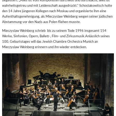
begeistert. „Alles ist vom Komponisten durchlebt und durchdacht, alles ist
wahrheitsgetreu und mit Leidenschaft ausgedrückt.“ Schostakowitsch holte
den 14 Jahre jüngeren Kollegen nach Moskau und organisierte ihm eine
Aufenthaltsgenehmigung, als Mieczyslaw Weinberg wegen seiner jüdischen
Abstammung vor den Nazis aus Polen fliehen musste.
Mieczyslaw Weinberg schrieb bis zu seinem Tode 1996 insgesamt 154
Werke, Sinfonien, Opern, Ballett-, Film- und Zirkusmusik.Anlässlich seines
100. Geburtstages will das Jewish Chambre Orchestra Munich an
Mieczyslaw Weinberg erinnern und ihn wieder entdecken.