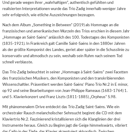
Und gerade wegen ihrer „wahrhaftigen“, authentisch gefühlten und
realisierten Interpretationen wurde das Trio Zadig innerhalb weniger Jahre
sehr erfolgreich, wie etliche Auszeichnungen bezeugen.
Nach dem Album „Something in Between“ (2019) als Hommage an die
französischen und amerikanischen Wurzeln des Trios erschien in diesem Jahr
„Hommage an Saint-Saëns“ anlässlich des 100. Todestages des Komponisten
(1835-1921). In Frankreich galt Camille Saint-Saëns in den 1880er Jahren
als der größte Komponist des Landes, geriet aber später in die Schusslinie zu
konservativ und altmodisch zu sein, weshalb sein Ruhm nach seinem Tod
schnell verblasste.
Das Trio Zadig beleuchtet in seiner „Hommage à Saint-Saëns“ zwei Facetten
des französischen Musikers, den Komponisten und den transkribierenden
Wissenschaftler. Präsentiert werden Saint-Saëns‘ Piano Trio Nr.2 in E minor,
op 92 und seine Bearbeitungen von Jean-Philippe Rameaus (1683-1764) 1.
und 5. Klavierkonzert und Franz Liszts (1811-1885) „Orpheus“ S.98.
Mit phänomenalem Drive entdeckt das Trio Zadig Saint-Saëns. Wie ein
orchestraler Rausch melancholischer Sehnsucht beginnt die CD mit dem
Klaviertrio Nr.2. Faszinierend kristallisieren sich die Klanglinien der drei
Instrumente heraus. Gleich zu Beginn jagt die Geige himmelswärts, vibriert
das Cello in der Tiefe, das Klavier akzentuiert akkordisch. Zwischen