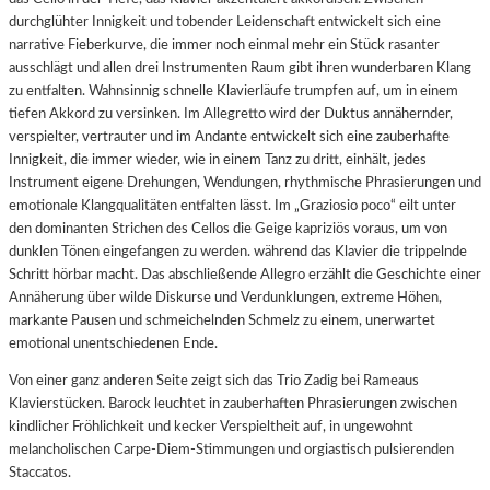
durchglühter Innigkeit und tobender Leidenschaft entwickelt sich eine
narrative Fieberkurve, die immer noch einmal mehr ein Stück rasanter
ausschlägt und allen drei Instrumenten Raum gibt ihren wunderbaren Klang
zu entfalten. Wahnsinnig schnelle Klavierläufe trumpfen auf, um in einem
tiefen Akkord zu versinken. Im Allegretto wird der Duktus annähernder,
verspielter, vertrauter und im Andante entwickelt sich eine zauberhafte
Innigkeit, die immer wieder, wie in einem Tanz zu dritt, einhält, jedes
Instrument eigene Drehungen, Wendungen, rhythmische Phrasierungen und
emotionale Klangqualitäten entfalten lässt. Im „Graziosio poco“ eilt unter
den dominanten Strichen des Cellos die Geige kapriziös voraus, um von
dunklen Tönen eingefangen zu werden. während das Klavier die trippelnde
Schritt hörbar macht. Das abschließende Allegro erzählt die Geschichte einer
Annäherung über wilde Diskurse und Verdunklungen, extreme Höhen,
markante Pausen und schmeichelnden Schmelz zu einem, unerwartet
emotional unentschiedenen Ende.
Von einer ganz anderen Seite zeigt sich das Trio Zadig bei Rameaus
Klavierstücken. Barock leuchtet in zauberhaften Phrasierungen zwischen
kindlicher Fröhlichkeit und kecker Verspieltheit auf, in ungewohnt
melancholischen Carpe-Diem-Stimmungen und orgiastisch pulsierenden
Staccatos.