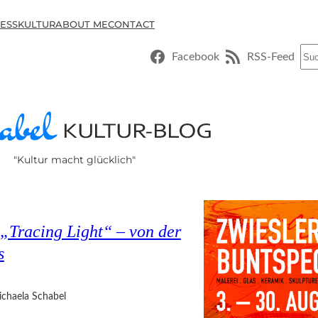
ESSKULTUR
ABOUT ME
CONTACT
Suc
Facebook
RSS-Feed
"Kultur macht glücklich"
„Tracing Light“ – von der
s
chaela Schabel