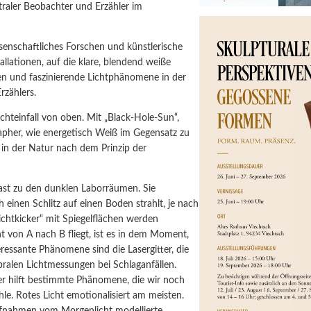
traler Beobachter und Erzähler im
senschaftliches Forschen und künstlerische
lationen, auf die klare, blendend weiße
ngen und faszinierende Lichtphänomene in der
rzählers.
ichteinfall von oben. Mit „Black-Hole-Sun“,
tapher, wie energetisch Weiß im Gegensatz zu
t in der Natur nach dem Prinzip der
trast zu den dunklen Laborräumen. Sie
 einen Schlitz auf einen Boden strahlt, je nach
ichtkicker“ mit Spiegelflächen werden
t von A nach B fliegt, ist es in dem Moment,
essante Phänomene sind die Lasergitter, die
bralen Lichtmessungen bei Schlaganfällen.
ber hilft bestimmte Phänomene, die wir noch
hle. Rotes Licht emotionalisiert am meisten.
aufnahmen vom Morgenlicht modellierte