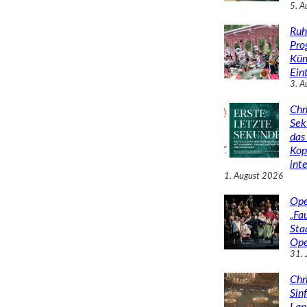
5. A
Ruh
Pro
Kün
Eint
3. A
Chr
Sek
das 
Kop
inte
1. August 2026
Ope
„Fa
Sta
Ope
31. 
Chr
Sin
Lan