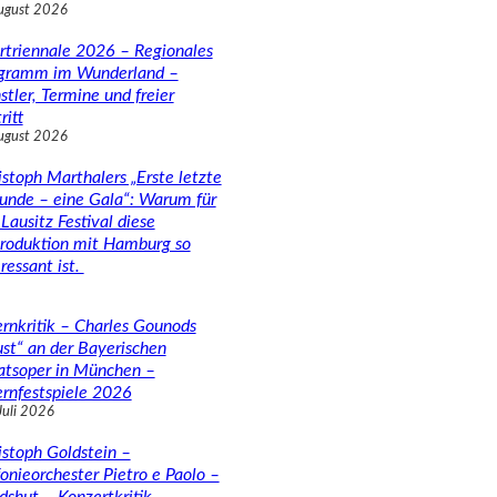
ugust 2026
rtriennale 2026 – Regionales
gramm im Wunderland –
stler, Termine und freier
ritt
ugust 2026
istoph Marthalers „Erste letzte
unde – eine Gala“: Warum für
Lausitz Festival diese
roduktion mit Hamburg so
ressant ist.
rnkritik – Charles Gounods
ust“ an der Bayerischen
atsoper in München –
rnfestspiele 2026
Juli 2026
istoph Goldstein –
fonieorchester Pietro e Paolo –
dshut – Konzertkritik –