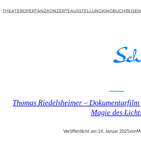
THEATER
OPER
TANZ
KONZERTE
AUSSTELLUNG
KINO
BUCH
REISEN
Thomas Riedelsheimer – Dokumentarfilm 
Magie des Licht
Veröffentlicht am:
14. Januar 2025
von
Mi