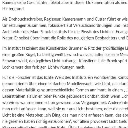
Kamera seine Geschichten, bleibt aber in dieser Dokumentation als neu
Hintergrund.
Als Drehbuchschreiber, Regisseur, Kameramann und Cutter führt er wis
Umsetzungen zusammen, fokussiert auf Versuchsanordnungen und Instal
Architektur des Max-Planck-Instituts für die Physik des Lichts in Erla
Natur. Er selbst übernimmt die Rolle des neugierigen Beobachters und E
Im Institut fasziniert das Künstlerduo Brunner & Ritz der großflächige L
einer großen Kugel, halbseitig weiß bzw. schwarz, schaffen sie eine Me
Schwarz wirkt, das jegliches Licht aufsaugt. Künstlerin Julie Brook spür
Lochkamera den farbigen Lichtwirkungen nach.
Für die Forscher ist das lichte Weiß des Instituts ein wohltuender Kon
demonstrieren über einen einfachen Modellversuch, wie Licht, das durch
dessen Materialität ganz unterschiedliche Formen annimmt. In einem „L
Laserstrahlen als Linien oder Punkte gebündelt sichtbar, doch wenn Lich
wo wir es wahrnehmen schon gewesen, also Vergangenheit. Andere inter
man nicht anfassen kann, weil sie nur aus Licht bestehen, oder die cere
Licht ist eine Metapher, „ein Ding, das man nicht anfassen kann, das a
nie gesehen haben richtig einzuordnen“, vor allem provoziert Licht Gefü
Blau vermittelt eine meditative Ruhe. Über faszinierende Landschafts