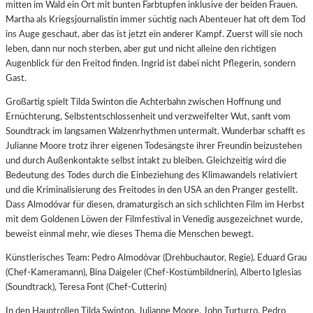
mitten im Wald ein Ort mit bunten Farbtupfen inklusive der beiden Frauen.
Martha als Kriegsjournalistin immer süchtig nach Abenteuer hat oft dem Tod
ins Auge geschaut, aber das ist jetzt ein anderer Kampf. Zuerst will sie noch
leben, dann nur noch sterben, aber gut und nicht alleine den richtigen
Augenblick für den Freitod finden. Ingrid ist dabei nicht Pflegerin, sondern
Gast.
Großartig spielt Tilda Swinton die Achterbahn zwischen Hoffnung und
Ernüchterung, Selbstentschlossenheit und verzweifelter Wut, sanft vom
Soundtrack im langsamen Walzenrhythmen untermalt. Wunderbar schafft es
Julianne Moore trotz ihrer eigenen Todesängste ihrer Freundin beizustehen
und durch Außenkontakte selbst intakt zu bleiben. Gleichzeitig wird die
Bedeutung des Todes durch die Einbeziehung des Klimawandels relativiert
und die Kriminalisierung des Freitodes in den USA an den Pranger gestellt.
Dass Almodóvar für diesen, dramaturgisch an sich schlichten Film im Herbst
mit dem Goldenen Löwen der Filmfestival in Venedig ausgezeichnet wurde,
beweist einmal mehr, wie dieses Thema die Menschen bewegt.
Künstlerisches Team: Pedro Almodóvar (Drehbuchautor, Regie). Eduard Grau
(Chef-Kameramann), Bina Daigeler (Chef-Kostümbildnerin), Alberto Iglesias
(Soundtrack), Teresa Font (Chef-Cutterin)
In den Hauptrollen Tilda Swinton, Julianne Moore, John Turturro, Pedro