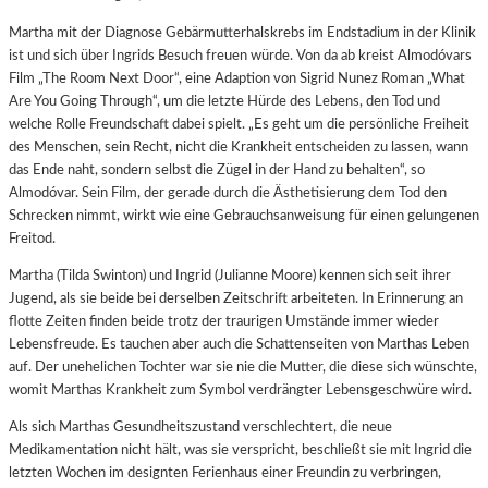
Martha mit der Diagnose Gebärmutterhalskrebs im Endstadium in der Klinik
ist und sich über Ingrids Besuch freuen würde. Von da ab kreist Almodóvars
Film „The Room Next Door“, eine Adaption von Sigrid Nunez Roman „What
Are You Going Through“, um die letzte Hürde des Lebens, den Tod und
welche Rolle Freundschaft dabei spielt. „Es geht um die persönliche Freiheit
des Menschen, sein Recht, nicht die Krankheit entscheiden zu lassen, wann
das Ende naht, sondern selbst die Zügel in der Hand zu behalten“, so
Almodóvar. Sein Film, der gerade durch die Ästhetisierung dem Tod den
Schrecken nimmt, wirkt wie eine Gebrauchsanweisung für einen gelungenen
Freitod.
Martha (Tilda Swinton) und Ingrid (Julianne Moore) kennen sich seit ihrer
Jugend, als sie beide bei derselben Zeitschrift arbeiteten. In Erinnerung an
flotte Zeiten finden beide trotz der traurigen Umstände immer wieder
Lebensfreude. Es tauchen aber auch die Schattenseiten von Marthas Leben
auf. Der unehelichen Tochter war sie nie die Mutter, die diese sich wünschte,
womit Marthas Krankheit zum Symbol verdrängter Lebensgeschwüre wird.
Als sich Marthas Gesundheitszustand verschlechtert, die neue
Medikamentation nicht hält, was sie verspricht, beschließt sie mit Ingrid die
letzten Wochen im designten Ferienhaus einer Freundin zu verbringen,