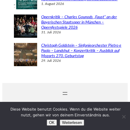
1. August 2026
Opernkritik – Charles Gounods „Faust“ an der
Bayerischen Staatsoper in München –
Opernfestspiele 2026
31. Juli 2026
Christoph Goldstein – Sinfonieorchester Pietro e
Paolo – Landshut – Konzertkritik – Ausblick auf
Mozarts 270. Geburtstag
29. Juli 2026
© 2024 Michaela Schabel
Diese Website benutzt Cookies. Wenn du die Website weiter
nutzt, gehen wir von deinem Einverständnis aus.
OK
Weiterlesen