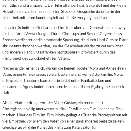
gemütlich und transparent. Der Film offenbart das Gegenteil und der kleine
Holzofen, durch den man im ersten Stock die Gespräche darunter in der
Bibliothek mithören konnte, spielt auf die NS-Vergangenheit an.
In harten Schnitten offenbart Joachim Trier über vier Generationen hinweg
die familiären Verwerfungen. Durch Close-ups und Schuss-Gegenschuss-
Szenen verdichtet er die emotionale Spannung, die durch Hard Cuts to Black
abrupt unterbrochen werden, um das Geschehen wieder zu versachlichen
und anderen Handlungssträngen nachzuspüren, provoziert durch das
Filmprojekt des zurückgekehrten Vaters.
Nacheinander erhellt sich, warum die beiden Töchter Nora und Agnes ihren
Vater, einen Filmregisseur, so stark ablehnen. Er verließ die Familie. Nora,
erfolgreiche Theaterschauspielerin leidet unter Panikattacken und
Einsamkeit. Agnes findet durch ihren Mann und ihren 9-jährigen Sohn Erik
Halt.
Als die Mutter stirbt, kehrt der Vater Gustav, ein renommierter
Filmregisseur, völlig unerwartet zurück. Er will einen Film über seine Frau
machen. Über das Film-im-Film-Motiv gelingt es Trier die Protagonisten mit
viel Empathie, vor allem den Vater von einer ganz anderen Seite zu zeigen.
Gleichzeitig wird die Kunst des Films zum Katalysator für