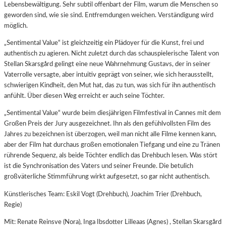
Lebensbewältigung. Sehr subtil offenbart der Film, warum die Menschen so
geworden sind, wie sie sind. Entfremdungen weichen. Verständigung wird
möglich.
„Sentimental Value“ ist gleichzeitig ein Plädoyer für die Kunst, frei und
authentisch zu agieren. Nicht zuletzt durch das schauspielerische Talent von
Stellan Skarsgård gelingt eine neue Wahrnehmung Gustavs, der in seiner
Vaterrolle versagte, aber intuitiv geprägt von seiner, wie sich herausstellt,
schwierigen Kindheit, den Mut hat, das zu tun, was sich für ihn authentisch
anfühlt. Über diesen Weg erreicht er auch seine Töchter.
„Sentimental Value“ wurde beim diesjährigen Filmfestival in Cannes mit dem
Großen Preis der Jury ausgezeichnet. Ihn als den gefühlvollsten Film des
Jahres zu bezeichnen ist überzogen, weil man nicht alle Filme kennen kann,
aber der Film hat durchaus großen emotionalen Tiefgang und eine zu Tränen
rührende Sequenz, als beide Töchter endlich das Drehbuch lesen. Was stört
ist die Synchronisation des Vaters und seiner Freunde. Die betulich
großväterliche Stimmführung wirkt aufgesetzt, so gar nicht authentisch.
Künstlerisches Team: Eskil Vogt (Drehbuch), Joachim Trier (Drehbuch,
Regie)
Mit: Renate Reinsve (Nora), Inga Ibsdotter Lilleaas (Agnes) , Stellan Skarsgård