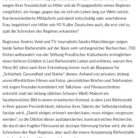
wegen ihrer Freundschaft zu Hitler und als Propagandistin seines Regimes
vorgeführt, ein Image, gegen das sie sich ein Leben lang zur Wehr setzte.
Karriereorientierte Mitläuferin und damit mitschuldig oder unerfahrene
Frau, begeistert von Hitler wie 90 % aller Deutschen auch, die erst viel zu
spät die Schrecken des Regimes erkannten?
Regisseur Andres Veiel und TV-Journalistin Sandra Maischberger zeigen
beide Seiten Riefenstahls auf der Basis sehr umfangreicher Recherchen. 700
Kisten aufbewahrt von der Stiftung Preußischer Kulturbesitz ermöglichen
einen tieferen Einblick in Leni Riefenstahls Leben und erklären, warum ihre
Filme 80 Jahre nach ihrer Entstehung immer noch als Blaupause für
„Schönheit, Gesundheit und Stärke“ dienen. Anhand von privaten, bislang
unveröffentlichten Filmen und Fotos, persönlichen Briefen und Telefonaten
mit engen Freunden kombiniert mit Talkshow- und Filmausschnitten
entsteht statt der bislang üblichen Schwarz-Weiß-Malerei ein
facettenreiches Bild in einem erweiterten Kontext, in dem Leni Riefenstahl
in ihrer ganzen Persönlichkeit, inklusive ihres Talents der Selbstdarstellung
fassbar wird. „Damit einiges erinnert werden kann, muss einiges vergessen
werden“, so die Diktion dieser ausbalancierten, kontrastreichen Recherche,
die durch den fragilen Filmsound als dystope Stimmung hörbar wird, die den
Schrecken des Nazi-Regimes, aber auch die innere Anspannung Riefenstahls