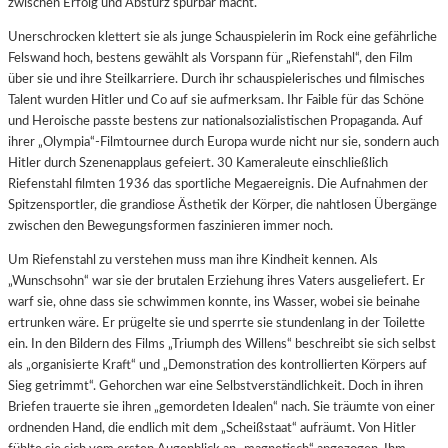
zwischen Erfolg und Absturz spürbar macht.
Unerschrocken klettert sie als junge Schauspielerin im Rock eine gefährliche
Felswand hoch, bestens gewählt als Vorspann für „Riefenstahl“, den Film
über sie und ihre Steilkarriere. Durch ihr schauspielerisches und filmisches
Talent wurden Hitler und Co auf sie aufmerksam. Ihr Faible für das Schöne
und Heroische passte bestens zur nationalsozialistischen Propaganda. Auf
ihrer „Olympia“-Filmtournee durch Europa wurde nicht nur sie, sondern auch
Hitler durch Szenenapplaus gefeiert. 30 Kameraleute einschließlich
Riefenstahl filmten 1936 das sportliche Megaereignis. Die Aufnahmen der
Spitzensportler, die grandiose Ästhetik der Körper, die nahtlosen Übergänge
zwischen den Bewegungsformen faszinieren immer noch.
Um Riefenstahl zu verstehen muss man ihre Kindheit kennen. Als
„Wunschsohn“ war sie der brutalen Erziehung ihres Vaters ausgeliefert. Er
warf sie, ohne dass sie schwimmen konnte, ins Wasser, wobei sie beinahe
ertrunken wäre. Er prügelte sie und sperrte sie stundenlang in der Toilette
ein. In den Bildern des Films „Triumph des Willens“ beschreibt sie sich selbst
als „organisierte Kraft“ und „Demonstration des kontrollierten Körpers auf
Sieg getrimmt“. Gehorchen war eine Selbstverständlichkeit. Doch in ihren
Briefen trauerte sie ihren „gemordeten Idealen“ nach. Sie träumte von einer
ordnenden Hand, die endlich mit dem „Scheißstaat“ aufräumt. Von Hitler