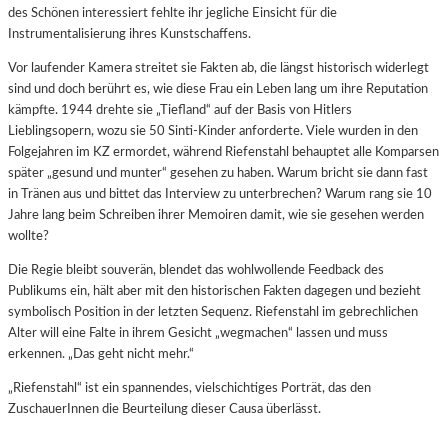
des Schönen interessiert fehlte ihr jegliche Einsicht für die
Instrumentalisierung ihres Kunstschaffens.
Vor laufender Kamera streitet sie Fakten ab, die längst historisch widerlegt
sind und doch berührt es, wie diese Frau ein Leben lang um ihre Reputation
kämpfte. 1944 drehte sie „Tiefland“ auf der Basis von Hitlers
Lieblingsopern, wozu sie 50 Sinti-Kinder anforderte. Viele wurden in den
Folgejahren im KZ ermordet, während Riefenstahl behauptet alle Komparsen
später „gesund und munter“ gesehen zu haben. Warum bricht sie dann fast
in Tränen aus und bittet das Interview zu unterbrechen? Warum rang sie 10
Jahre lang beim Schreiben ihrer Memoiren damit, wie sie gesehen werden
wollte?
Die Regie bleibt souverän, blendet das wohlwollende Feedback des
Publikums ein, hält aber mit den historischen Fakten dagegen und bezieht
symbolisch Position in der letzten Sequenz. Riefenstahl im gebrechlichen
Alter will eine Falte in ihrem Gesicht „wegmachen“ lassen und muss
erkennen. „Das geht nicht mehr.“
„Riefenstahl“ ist ein spannendes, vielschichtiges Porträt, das den
ZuschauerInnen die Beurteilung dieser Causa überlässt.