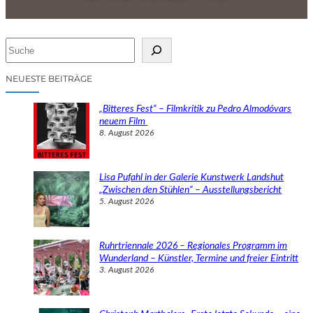
S
u
c
NEUESTE BEITRÄGE
h
e
„Bitteres Fest“ – Filmkritik zu Pedro Almodóvars
n
neuem Film
8. August 2026
Lisa Pufahl in der Galerie Kunstwerk Landshut
„Zwischen den Stühlen“ – Ausstellungsbericht
5. August 2026
Ruhrtriennale 2026 – Regionales Programm im
Wunderland – Künstler, Termine und freier Eintritt
3. August 2026