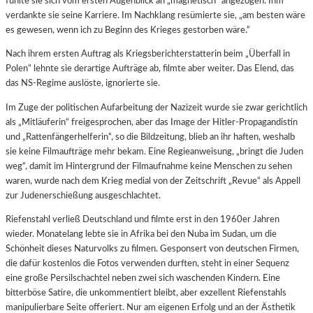
fühlte sie sich vom ersten Augenblick an „magnetisch“ angezogen. Ihm
verdankte sie seine Karriere. Im Nachklang resümierte sie, „am besten wäre
es gewesen, wenn ich zu Beginn des Krieges gestorben wäre.“
Nach ihrem ersten Auftrag als Kriegsberichterstatterin beim „Überfall in
Polen“ lehnte sie derartige Aufträge ab, filmte aber weiter. Das Elend, das
das NS-Regime auslöste, ignorierte sie.
Im Zuge der politischen Aufarbeitung der Nazizeit wurde sie zwar gerichtlich
als „Mitläuferin“ freigesprochen, aber das Image der Hitler-Propagandistin
und „Rattenfängerhelferin“, so die Bildzeitung, blieb an ihr haften, weshalb
sie keine Filmaufträge mehr bekam. Eine Regieanweisung, „bringt die Juden
weg“, damit im Hintergrund der Filmaufnahme keine Menschen zu sehen
waren, wurde nach dem Krieg medial von der Zeitschrift „Revue“ als Appell
zur Judenerschießung ausgeschlachtet.
Riefenstahl verließ Deutschland und filmte erst in den 1960er Jahren
wieder. Monatelang lebte sie in Afrika bei den Nuba im Sudan, um die
Schönheit dieses Naturvolks zu filmen. Gesponsert von deutschen Firmen,
die dafür kostenlos die Fotos verwenden durften, steht in einer Sequenz
eine große Persilschachtel neben zwei sich waschenden Kindern. Eine
bitterböse Satire, die unkommentiert bleibt, aber exzellent Riefenstahls
manipulierbare Seite offeriert. Nur am eigenen Erfolg und an der Ästhetik