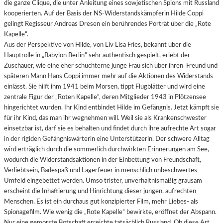
die ganze Clique, die unter Anleitung eines sowjetischen Spions mit Russland
kooperierten. Auf der Basis der NS-Widerstandskämpferin Hilde Coppi
gelingt Regisseur Andreas Dresen ein berührendes Porträt über die „Rote
Kapelle“.
Aus der Perspektive von Hilde, von Liv Lisa Fries, bekannt über die
Hauptrolle in „Babylon Berlin“ sehr authentisch gespielt, erlebt der
Zuschauer, wie eine eher schüchterne junge Frau sich über ihren Freund und
späteren Mann Hans Coppi immer mehr auf die Aktionen des Widerstands
einlässt. Sie hilft ihm 1941 beim Morsen, tippt Flugblätter und wird eine
zentrale Figur der „Roten Kapelle“, deren Mitglieder 1943 in Plötzensee
hingerichtet wurden. Ihr Kind entbindet Hilde im Gefängnis. Jetzt kämpft sie
für ihr Kind, das man ihr wegnehmen will. Weil sie als Krankenschwester
einsetzbar ist, darf sie es behalten und findet durch ihre aufrechte Art sogar
in der rigiden Gefängniswärterin eine Unterstützerin. Der schwere Alltag
wird erträglich durch die sommerlich durchwirkten Erinnerungen am See,
wodurch die Widerstandsaktionen in der Einbettung von Freundschaft,
Verliebtsein, Badespaß und Lagerfeuer in menschlich unbeschwertes
Umfeld eingebettet werden. Umso trister, unverhältnismäßig grausam
erscheint die Inhaftierung und Hinrichtung dieser jungen, aufrechten
Menschen. Es ist ein durchaus gut konzipierter Film, mehr Liebes- als
Spionagefilm. Wie wenig die „Rote Kapelle“ bewirkte, eröffnet der Abspann.
Nur eine gemorste Botschaft erreichte tatsächlich Russland. Ob diese Art