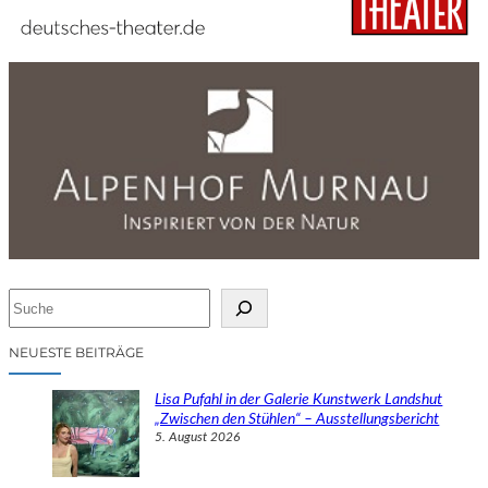
S
u
c
NEUESTE BEITRÄGE
h
e
Lisa Pufahl in der Galerie Kunstwerk Landshut
n
„Zwischen den Stühlen“ – Ausstellungsbericht
5. August 2026