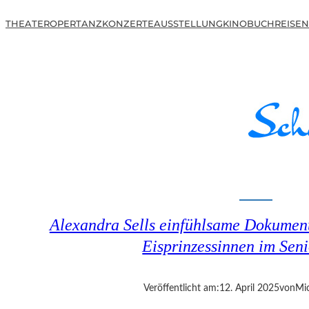
THEATER
OPER
TANZ
KONZERTE
AUSSTELLUNG
KINO
BUCH
REISEN
Alexandra Sells einfühlsame Dokumen
Eisprinzessinnen im Seni
Veröffentlicht am:
12. April 2025
von
Mic