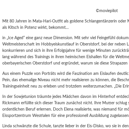
©moviepilot
Mit 80 Jahren in Mata-Hari-Outfit als goldene Schlangentänzerin oder
als Kitsch in Potenz wirkt, bekommt…
in „Ice Aged“ eine ganz neue Dimension. Mit sehr viel Feingefühl dokume
Weltmeisterschaft im Hobbyeiskunstlauf in Oberstdorf, bei der neben L
konkurrieren und sich in ihre Erfolgsjahre für wenige Minuten zurücktr
lang während des Trainings in ihren heimischen Eishallen für die Weltm
oberbayerischen Oberstdorf und ergründet, warum sie diese Strapazen 
Aus einem Puzzle von Porträts wird die Faszination am Eislaufen deutli
Pein, das ehemalige Niveau nicht mehr realisieren zu können, die Besch
Trainingseinheit neu zu erleben und trotzdem weiterzumachen. „Die Er
In der Sowjetunion träumte jedes Mädchen davon im Hinterhof entdeckt
Rickmann erfüllte sich dieser Traum zunächst nicht. Ihre Mutter schlug sie
ordentlichen Beruf erlernen. Doch Elena realisierte, was niemand für mö
Eissportzentrum Westfalen für eine professionell Ausbildung zugelassen.
Linda schwänzte die Schule, tanzte lieber in der Eis-Disko, wo sie in d