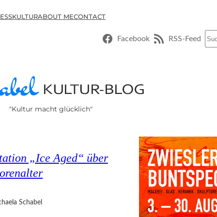
ESSKULTUR
ABOUT ME
CONTACT
Suc
Facebook
RSS-Feed
"Kultur macht glücklich"
tation „Ice Aged“ über
orenalter
haela Schabel