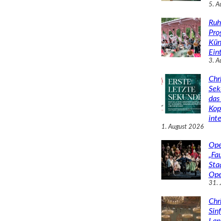
5. A
Ruh
Pro
Kün
Eint
3. A
Chr
Sek
das 
Kop
inte
1. August 2026
Ope
„Fa
Sta
Ope
31. 
Chr
Sin
Lan