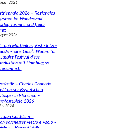
ugust 2026
rtriennale 2026 – Regionales
gramm im Wunderland –
stler, Termine und freier
ritt
ugust 2026
istoph Marthalers „Erste letzte
unde – eine Gala“: Warum für
Lausitz Festival diese
roduktion mit Hamburg so
ressant ist.
rnkritik – Charles Gounods
ust“ an der Bayerischen
atsoper in München –
rnfestspiele 2026
Juli 2026
istoph Goldstein –
fonieorchester Pietro e Paolo –
dshut – Konzertkritik –