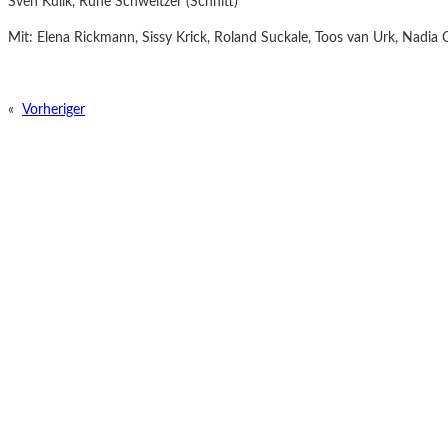
Sven Kulik, Rune Schweitzer (Schnitt)
Mit: Elena Rickmann, Sissy Krick, Roland Suckale, Toos van Urk, Nadia C
«
Vorheriger