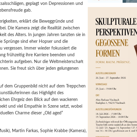
ksalsschlägen, geplagt von Depressionen und
Lebensfreude gab.
rigkeiten, erklärt die Beweggründe und
ei. Die Kamera zeigt die Realität zwischen
it des Alters. In jungen Jahren tanzten sie in
Die Sprünge sind eher Hopser und die
zu vergessen. Immer wieder fokussiert die
ung frühzeitig ihre Karriere beenden und
richterin aufgeben. Nur die Weltmeisterschaft
Innen. Sie freut sich über jeden gelungenen
 auf dem Gruppenbild nicht auf dem Treppchen
kunstläuferinnen das Highlight des
lichen Ehrgeiz den Blick auf den wackeren
ekt und viel Empathie in Szene setzt, wobei
duellen Charme dieser „Old aged“
Musik), Martin Farkas, Sophie Krabbe (Kamera),