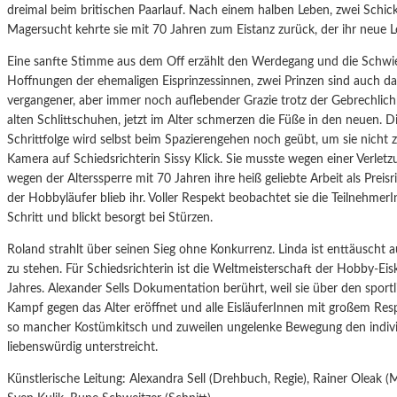
dreimal beim britischen Paarlauf. Nach einem halben Leben, zwei Schic
Magersucht kehrte sie mit 70 Jahren zum Eistanz zurück, der ihr neue 
Eine sanfte Stimme aus dem Off erzählt den Werdegang und die Schwie
Hoffnungen der ehemaligen Eisprinzessinnen, zwei Prinzen sind auch dab
vergangener, aber immer noch auflebender Grazie trotz der Gebrechlichke
alten Schlittschuhen, jetzt im Alter schmerzen die Füße in den neuen. 
Schrittfolge wird selbst beim Spazierengehen noch geübt, um sie nicht 
Kamera auf Schiedsrichterin Sissy Klick. Sie musste wegen einer Verletz
wegen der Alterssperre mit 70 Jahren ihre heiß geliebte Arbeit als Preis
der Hobbyläufer blieb ihr. Voller Respekt beobachtet sie die Teilnehmer
Schritt und blickt besorgt bei Stürzen.
Roland strahlt über seinen Sieg ohne Konkurrenz. Linda ist enttäuscht
zu stehen. Für Schiedsrichterin ist die Weltmeisterschaft der Hobby-Eis
Jahres. Alexander Sells Dokumentation berührt, weil sie über den sport
Kampf gegen das Alter eröffnet und alle EisläuferInnen mit großem Resp
so mancher Kostümkitsch und zuweilen ungelenke Bewegung den indivi
liebenswürdig unterstreicht.
Künstlerische Leitung: Alexandra Sell (Drehbuch, Regie), Rainer Oleak (