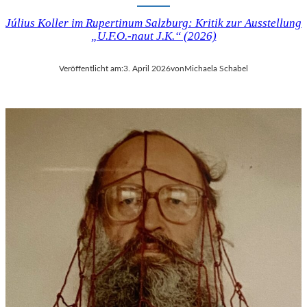
Július Koller im Rupertinum Salzburg: Kritik zur Ausstellung
„U.F.O.-naut J.K.“ (2026)
Veröffentlicht am:
3. April 2026
von
Michaela Schabel