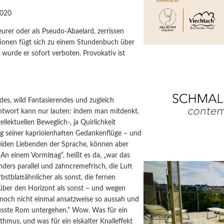
2020
urer oder als Pseudo-Abaelard, zerrissen
ationen fügt sich zu einem Stundenbuch über
wurde er sofort verboten. Provokativ ist
des, wild Fantasierendes und zugleich
ntwort kann nur lauten: indem man mitdenkt.
lektuellen Beweglich-, ja Quirlichkeit
og seiner kapriolenhaften Gedankenflüge – und
beiden Liebenden der Sprache, können aber
An einem Vormittag“, heißt es da, „war das
ers parallel und zahncremefrisch, die Luft
stblattähnlicher als sonst, die fernen
 über den Horizont als sonst – und wegen
r noch nicht einmal ansatzweise so aussah und
musste Rom untergehen.“ Wow. Was für ein
hmus, und was für ein eiskalter Knalleffekt