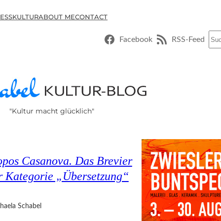
ESSKULTUR
ABOUT ME
CONTACT
Suc
Facebook
RSS-Feed
"Kultur macht glücklich"
opos Casanova. Das Brevier
er Kategorie „Übersetzung“
haela Schabel