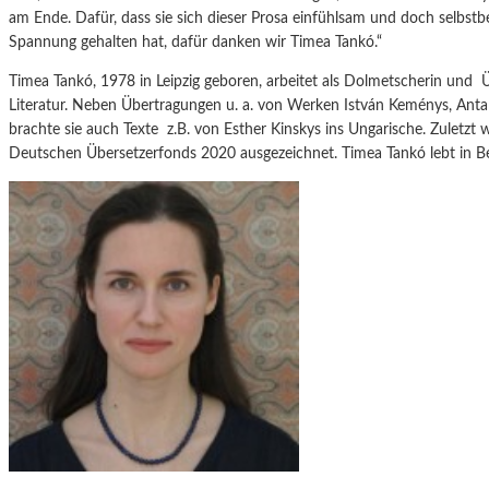
am Ende. Dafür, dass sie sich dieser Prosa einfühlsam und doch selbs
Spannung gehalten hat, dafür danken wir Timea Tankó.“
Timea Tankó, 1978 in Leipzig geboren, arbeitet als Dolmetscherin und 
Literatur. Neben Übertragungen u. a. von Werken István Keménys, Ant
brachte sie auch Texte z.B. von Esther Kinskys ins Ungarische. Zuletzt
Deutschen Übersetzerfonds 2020 ausgezeichnet. Timea Tankó lebt in Be