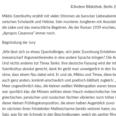
©Andere Bibliothek, Berlin 
Miklós Szentkuthy erzählt mit vielen Stimmen als barocker Liebesabente
zwischen Scholastik und Héloise. Sein munteres Jonglieren mit Assozi
die Liebe und das menschliche Begehren. Als der Roman 1939 erschien, 
„Apropos Casanova“ immer noch.
Begründung der Jury
„Wie lässt sich so etwas Quecksilbriges, sich jeder Zuordnung Entziehen
messerscharf Argumentierendes in eine andere Sprache bringen? Die A
Und nichts anderes tut Timea Tankó. Ihre deutsche Fassung wird der intel
Szentkuthys absolut gerecht, dank ihr gerät man unweigerlich in den S
ohne, dass einem flau dabei wird. Er und sie, Miklos und Timea, diese 
auch ganz anders, konkret-anschaulich und poetisch-bildhaft zugleich: „
Meer ungewöhnlich blau, die kleinen weißen Wellenspalten waren besond
war sportlich klar, die Möwen wirkten einen Hauch melancholischer, herb
griechischen, persischen und russischen Yachten vibrierten noch höher
dieser kleinen Frühlingskomposition, die einen halben Augenblick zuvo
im nächsten ihren fröstelnden Maifestcharme bereits verloren hatte, 
Satz, was für ein Schmelz in den Beschreibungen, welch ein sanfter Rhyt