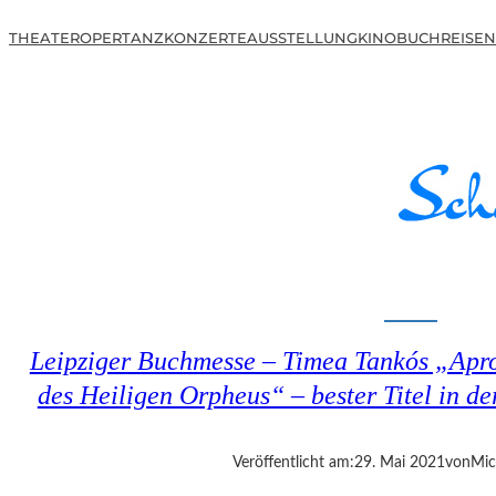
THEATER
OPER
TANZ
KONZERTE
AUSSTELLUNG
KINO
BUCH
REISEN
Leipziger Buchmesse – Timea Tankós „Apr
des Heiligen Orpheus“ – bester Titel in d
Veröffentlicht am:
29. Mai 2021
von
Mic