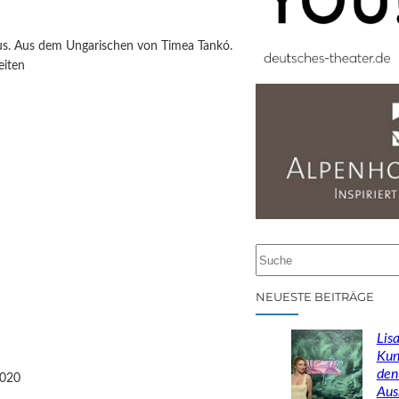
us. Aus dem Ungarischen von Timea Tankó.
eiten
S
u
c
NEUESTE BEITRÄGE
h
e
Lisa
n
Kun
den
2020
Aus