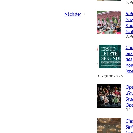
5. A
Ruh
Nächster
»
Pro
Kün
Eint
3. A
Chr
Sek
das 
Kop
inte
1. August 2026
Ope
„Fa
Sta
Ope
31. 
Chr
Sin
Lan