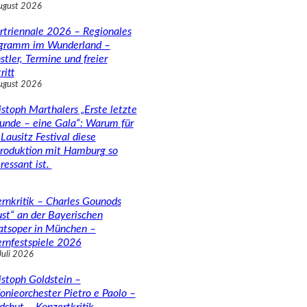
ugust 2026
rtriennale 2026 – Regionales
gramm im Wunderland –
stler, Termine und freier
ritt
ugust 2026
istoph Marthalers „Erste letzte
unde – eine Gala“: Warum für
Lausitz Festival diese
roduktion mit Hamburg so
ressant ist.
rnkritik – Charles Gounods
ust“ an der Bayerischen
atsoper in München –
rnfestspiele 2026
Juli 2026
istoph Goldstein –
fonieorchester Pietro e Paolo –
dshut – Konzertkritik –