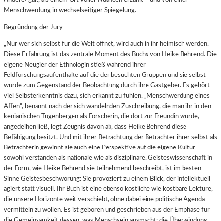
Menschwerdung in wechselseitiger Spiegelung.
Begründung der Jury
„Nur wer sich selbst für die Welt öffnet, wird auch in ihr heimisch werden.
Diese Erfahrung ist das zentrale Moment des Buchs von Heike Behrend. Die
eigene Neugier der Ethnologin stieß während ihrer
Feldforschungsaufenthalte auf die der besuchten Gruppen und sie selbst
wurde zum Gegenstand der Beobachtung durch ihre Gastgeber. Es gehört
viel Selbsterkenntnis dazu, sich erkannt zu fühlen. „Menschwerdung eines
Affen“, benannt nach der sich wandelnden Zuschreibung, die man ihr in den
kenianischen Tugenbergen als Forscherin, die dort zur Freundin wurde,
angedeihen ließ, legt Zeugnis davon ab, dass Heike Behrend diese
Befähigung besitzt. Und mit ihrer Betrachtung der Betrachter ihrer selbst als
Betrachterin gewinnt sie auch eine Perspektive auf die eigene Kultur –
sowohl verstanden als nationale wie als disziplinäre. Geisteswissenschaft in
der Form, wie Heike Behrend sie teilnehmend beschreibt, ist im besten
Sinne Geistesbeschwörung: Sie provoziert zu einem Blick, der intellektuell
agiert statt visuell. Ihr Buch ist eine ebenso köstliche wie kostbare Lektüre,
die unsere Horizonte weit verschiebt, ohne dabei eine politische Agenda
vermitteln zu wollen. Es ist geboren und geschrieben aus der Emphase für
die Gemeinsamkeit dessen, was Menschsein ausmacht: die Überwindung