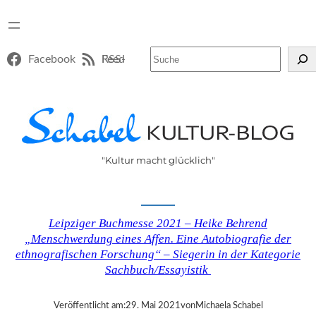
Suchen
Facebook
RSS-Feed
"Kultur macht glücklich"
Leipziger Buchmesse 2021 – Heike Behrend
„Menschwerdung eines Affen. Eine Autobiografie der
ethnografischen Forschung“ – Siegerin in der Kategorie
Sachbuch/Essayistik
Veröffentlicht am:
29. Mai 2021
von
Michaela Schabel