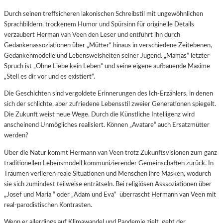
Durch seinen treffsicheren lakonischen Schreibstil mit ungewöhnlichen
Sprachbildern, trockenem Humor und Spürsinn für originelle Details
verzaubert Herman van Veen den Leser und entführt ihn durch
Gedankenassoziationen über „Mütter“ hinaus in verschiedene Zeitebenen,
Gedankenmodelle und Lebensweisheiten seiner Jugend. „Mamas“ letzter
Spruch ist „Ohne Liebe kein Leben“ und seine eigene aufbauende Maxime
„Stell es dir vor und es existiert“.
Die Geschichten sind vergoldete Erinnerungen des Ich-Erzählers, in denen
sich der schlichte, aber zufriedene Lebensstil zweier Generationen spiegelt.
Die Zukunft weist neue Wege. Durch die Künstliche Intelligenz wird
anscheinend Unmögliches realisiert. Können „Avatare“ auch Ersatzmütter
werden?
Über die Natur kommt Hermann van Veen trotz Zukunftsvisionen zum ganz
traditionellen Lebensmodell kommunizierender Gemeinschaften zurück. In
Träumen verlieren reale Situationen und Menschen ihre Masken, wodurch
sie sich zumindest teilweise enträtseln. Bei religiösen Asssoziationen über
„Josef und Maria “ oder „Adam und Eva“ überrascht Hermann van Veen mit
real-parodistischen Kontrasten.
Wenn er allerdings auf Klimawandel und Pandemie zielt, geht der