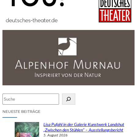
S
u
c
NEUESTE BEITRÄGE
h
e
Lisa Pufahl in der Galerie Kunstwerk Landshut
n
„Zwischen den Stühlen“ – Ausstellungsbericht
5. August 2026