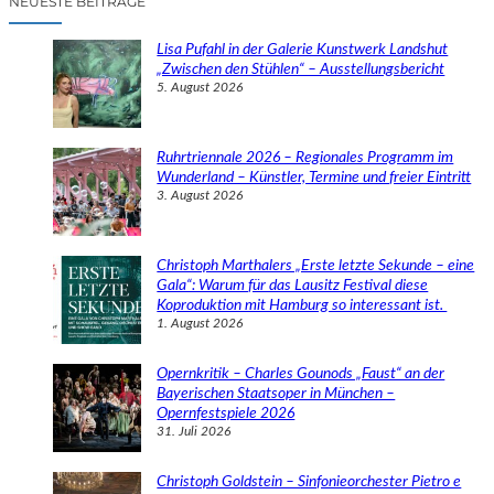
NEUESTE BEITRÄGE
h
e
Lisa Pufahl in der Galerie Kunstwerk Landshut
n
„Zwischen den Stühlen“ – Ausstellungsbericht
5. August 2026
Ruhrtriennale 2026 – Regionales Programm im
Wunderland – Künstler, Termine und freier Eintritt
3. August 2026
Christoph Marthalers „Erste letzte Sekunde – eine
Gala“: Warum für das Lausitz Festival diese
Koproduktion mit Hamburg so interessant ist.
1. August 2026
Opernkritik – Charles Gounods „Faust“ an der
Bayerischen Staatsoper in München –
Opernfestspiele 2026
31. Juli 2026
Christoph Goldstein – Sinfonieorchester Pietro e