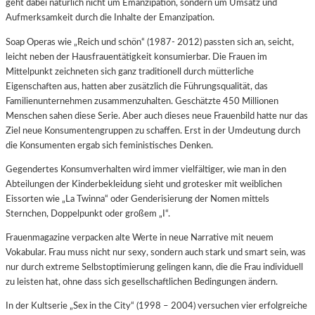
geht dabei natürlich nicht um Emanzipation, sondern um Umsatz und
Aufmerksamkeit durch die Inhalte der Emanzipation.
Soap Operas wie „Reich und schön“ (1987- 2012) passten sich an, seicht,
leicht neben der Hausfrauentätigkeit konsumierbar. Die Frauen im
Mittelpunkt zeichneten sich ganz traditionell durch mütterliche
Eigenschaften aus, hatten aber zusätzlich die Führungsqualität, das
Familienunternehmen zusammenzuhalten. Geschätzte 450 Millionen
Menschen sahen diese Serie. Aber auch dieses neue Frauenbild hatte nur das
Ziel neue Konsumentengruppen zu schaffen. Erst in der Umdeutung durch
die Konsumenten ergab sich feministisches Denken.
Gegendertes Konsumverhalten wird immer vielfältiger, wie man in den
Abteilungen der Kinderbekleidung sieht und grotesker mit weiblichen
Eissorten wie „La Twinna“ oder Genderisierung der Nomen mittels
Sternchen, Doppelpunkt oder großem „I“.
Frauenmagazine verpacken alte Werte in neue Narrative mit neuem
Vokabular. Frau muss nicht nur sexy, sondern auch stark und smart sein, was
nur durch extreme Selbstoptimierung gelingen kann, die die Frau individuell
zu leisten hat, ohne dass sich gesellschaftlichen Bedingungen ändern.
In der Kultserie „Sex in the City“ (1998 – 2004) versuchen vier erfolgreiche