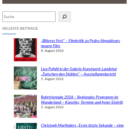
S
u
c
NEUESTE BEITRÄGE
h
e
„Bitteres Fest“ – Filmkritik zu Pedro Almodóvars
n
neuem Film
8. August 2026
Lisa Pufahl in der Galerie Kunstwerk Landshut
„Zwischen den Stühlen“ – Ausstellungsbericht
5. August 2026
Ruhrtriennale 2026 – Regionales Programm im
Wunderland – Künstler, Termine und freier Eintritt
3. August 2026
Christoph Marthalers „Erste letzte Sekunde – eine