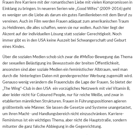
Frauen ihre Karriere mit der romantischen Liebe mit vielen Kompromissen in
Einklang zu bringen. In neueren Serien wie „Good Wifes“ (2009-2016) geht
es weniger um die Liebe als darum ein gutes Familienleben mit dem Beruf zu
vereinen. Auch im Film werden Frauen adäquat zum amerikanischen Traum
zu Heldinnen, die alles schaffen, wenn sie nur wollen. Auch hier liegt der
Akzent auf der individuellen Lösung statt sozialer Gerechtigkeit. Noch
immer gibt es in den USA keine Auszeit bei Schwangerschaft und Geburt
eines Kindes.
Über die sozialen Medien schob sich zwar die #MeToo-Bewegung das Thema
der sexuellen Belästigung ins Bewusstsein der breiten Öffentlichkeit,
ansonsten sind aber soziale Medien ein feministischer Albtraum, weil man
durch die hinterlegten Daten mit gendergerechter Werbung zugemüllt wird.
Genauso wenig verändern die Frauenclubs die Lage der Frauen. So bietet der
„The Wing“-Club in den USA ein vorzügliches Netzwerk mit viel Vitamin B,
aber leider nicht für
Coloured People, nur für reiche Weiße, und zwar in
etablierten männlichen Strukturen. Frauen in Führungspositionen agieren
größtenteils wie Männer. Sie lassen die Gesetze und Systeme unangetastet,
um ihren Macht- und Handlungsbereich nicht einzuschränken. Karriere-
Feminismus ist ein wichtiges Thema, aber nicht die Hauptstraße, sondern
mitunter die ganz falsche Abbiegung in die Gegenrichtung.