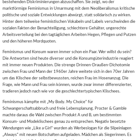
bestehenden Diskriminierungen abzuschaffen. Sie zeigt, wo der
marktförmige Feminismus in Umarmung mit dem Neoliberalismus kritische
politische und soziale Entwicklungen abwürgt, statt solidarisch zu wirken.
Hinter dem teilweise feministischen Vokabeln und Labels verschwinden die
sozialen Fakten der Benachteiligung, schlechtere Gehälter, ungerechte
Arbeitsverteilung bei den tagtäglichen Arbeiten Hegen, Pflegen und Putzen
und den höheren Mordquoten.
Feminismus und Konsum waren immer schon ein Paar. Wer willst du sein?
Die Antworten sind heute diverser und die Konsumgüterindustrie reagiert
mit immer neuen Produkten. Die strenge Drinnen-Draußen-Dichotomie
zwischen Frau und Mann der 1960er Jahre weitete sich in den 70er Jahren
um das Klischee der selbstbewussten, reichen Frau im Hosenanzug. Die
Frage, wie Mann und Frau sein können, wurde zwar immer differenzierter,
tradieren jedoch nach wie vor die geschlechtertypischen Klischees.
Feminismus kämpfte mit „My Body. My Choice“ für
Schwangerschaftsabbruch und freie Lebensplanung. Procter & Gamble
machte daraus die Wahl zwischen Produkt A und B, um bestimmten
Konsum- und Modeklischees genau zu entsprechen. Negativ besetzte
Wendungen wie „Like a Girl“ wurden als Werbeslogan für die Slipeinlagen
„Always“ mit neuen Botschaften aufgeladen. Mädchen als Siegerinnen. Es