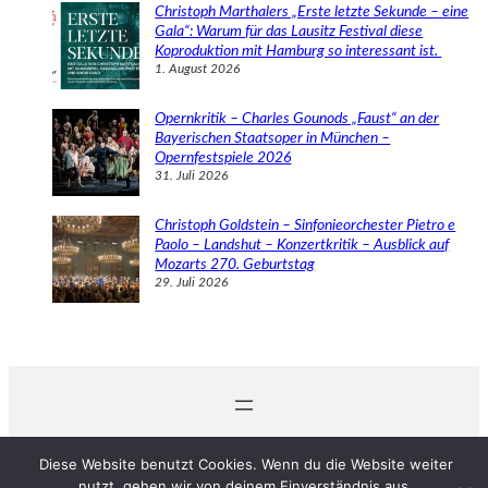
Christoph Marthalers „Erste letzte Sekunde – eine
Gala“: Warum für das Lausitz Festival diese
Koproduktion mit Hamburg so interessant ist.
1. August 2026
Opernkritik – Charles Gounods „Faust“ an der
Bayerischen Staatsoper in München –
Opernfestspiele 2026
31. Juli 2026
Christoph Goldstein – Sinfonieorchester Pietro e
Paolo – Landshut – Konzertkritik – Ausblick auf
Mozarts 270. Geburtstag
29. Juli 2026
© 2024 Michaela Schabel
Diese Website benutzt Cookies. Wenn du die Website weiter
nutzt, gehen wir von deinem Einverständnis aus.