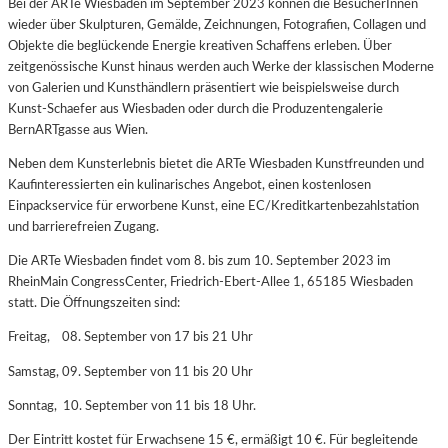
Bei der ARTe Wiesbaden im September 2023 können die BesucherInnen
wieder über Skulpturen, Gemälde, Zeichnungen, Fotografien, Collagen und
Objekte die beglückende Energie kreativen Schaffens erleben. Über
zeitgenössische Kunst hinaus werden auch Werke der klassischen Moderne
von Galerien und Kunsthändlern präsentiert wie beispielsweise durch
Kunst-Schaefer aus Wiesbaden oder durch die Produzentengalerie
BernARTgasse aus Wien.
Neben dem Kunsterlebnis bietet die ARTe Wiesbaden Kunstfreunden und
Kaufinteressierten ein kulinarisches Angebot, einen kostenlosen
Einpackservice für erworbene Kunst, eine EC/Kreditkartenbezahlstation
und barrierefreien Zugang.
Die ARTe Wiesbaden findet vom 8. bis zum 10. September 2023 im
RheinMain CongressCenter, Friedrich-Ebert-Allee 1, 65185 Wiesbaden
statt. Die Öffnungszeiten sind:
Freitag,
0
8. September von 17 bis 21 Uhr
Samstag, 09. September von 11 bis 20 Uhr
Sonntag,
10. September von 11 bis 18 Uhr.
Der Eintritt kostet für Erwachsene 15 €, ermäßigt 10 €. Für begleitende