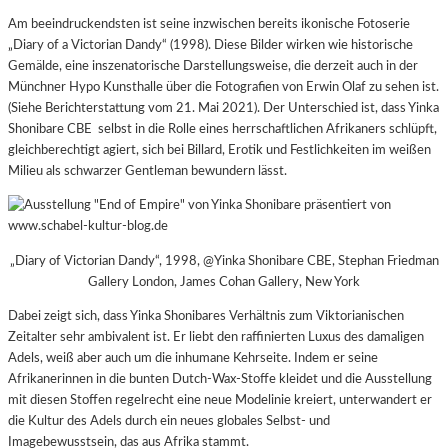
Am beeindruckendsten ist seine inzwischen bereits ikonische Fotoserie
„Diary of a Victorian Dandy“ (1998). Diese Bilder wirken wie historische
Gemälde, eine inszenatorische Darstellungsweise, die derzeit auch in der
Münchner Hypo Kunsthalle über die Fotografien von Erwin Olaf zu sehen ist.
(Siehe Berichterstattung vom 21. Mai 2021). Der Unterschied ist, dass Yinka
Shonibare CBE selbst in die Rolle eines herrschaftlichen Afrikaners schlüpft,
gleichberechtigt agiert, sich bei Billard, Erotik und Festlichkeiten im weißen
Milieu als schwarzer Gentleman bewundern lässt.
„Diary of Victorian Dandy“, 1998, @Yinka Shonibare CBE, Stephan Friedman
Gallery London, James Cohan Gallery, New York
Dabei zeigt sich, dass Yinka Shonibares Verhältnis zum Viktorianischen
Zeitalter sehr ambivalent ist. Er liebt den raffinierten Luxus des damaligen
Adels, weiß aber auch um die inhumane Kehrseite. Indem er seine
Afrikanerinnen in die bunten Dutch-Wax-Stoffe kleidet und die Ausstellung
mit diesen Stoffen regelrecht eine neue Modelinie kreiert, unterwandert er
die Kultur des Adels durch ein neues globales Selbst- und
Imagebewusstsein, das aus Afrika stammt.