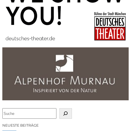
S
u
c
NEUESTE BEITRÄGE
h