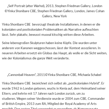
„Self Portrait (after Warhol), 2013, Stephen Friedman Gallery, London
©Yinka Shonibare CBE, Stephen Friedman Gallery, London, James Cohan
Gallery, New York
Yinka Shonibare CBE bevorzugt theatrale Installationen, in denen er die
kolonialen und postkolonialen Problematiken als Narrative aufleuchten
lässt. Sehr plakativ, bewusst museal kitschig wirken diese Arbeiten.
Seine lebensgroßen Skulpturen haben keine Köpfe. Die wurden unter
anderem von Kanonen weggeschossen, lässt der Kontext assoziieren. In
neueren Arbeiten ersetzt ein Globus das Haupt, als wolle er die Sicht weiten,
wie der Kolonialismus die ganze Welt veränderte.
„Cannonball Heaven“, 2011©Yinka Shonibare CBE, Michaela Schabel
Yinka Shonibare CBE bezeichnet sich selbst als „postkolonialen Hybrid“. Er
wurde 1962 in London geboren, wuchs in Kenia auf, dem Heimatland seiner
Eltern, und kehrte mit 17 Jahren nach London zurück, um zu
studieren. Wegen seiner Verdienste wurde er 2004 zum CBE, Commander
of British Empire, 2013 zum RA, Mitglied der Royal Academy of Arts
gewählt. Den ersten Titel verwendet er neuerdings als Namenszusatz,