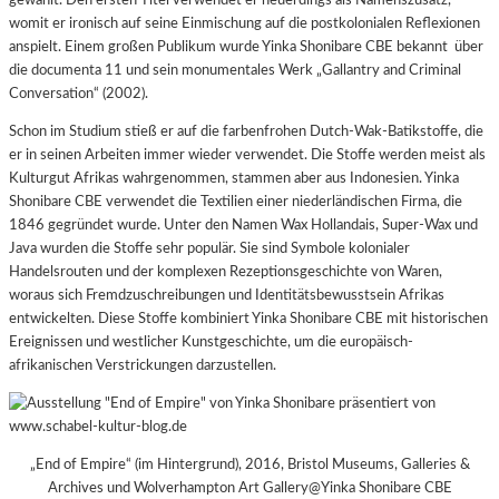
womit er ironisch auf seine Einmischung auf die postkolonialen Reflexionen
anspielt. Einem großen Publikum wurde Yinka Shonibare CBE bekannt über
die documenta 11 und sein monumentales Werk „Gallantry and Criminal
Conversation“ (2002).
Schon im Studium stieß er auf die farbenfrohen Dutch-Wak-Batikstoffe, die
er in seinen Arbeiten immer wieder verwendet. Die Stoffe werden meist als
Kulturgut Afrikas wahrgenommen, stammen aber aus Indonesien. Yinka
Shonibare CBE verwendet die Textilien einer niederländischen Firma, die
1846 gegründet wurde. Unter den Namen Wax Hollandais, Super-Wax und
Java wurden die Stoffe sehr populär. Sie sind Symbole kolonialer
Handelsrouten und der komplexen Rezeptionsgeschichte von Waren,
woraus sich Fremdzuschreibungen und Identitätsbewusstsein Afrikas
entwickelten.
Diese Stoffe kombiniert Yinka Shonibare CBE mit historischen
Ereignissen und westlicher Kunstgeschichte, um die europäisch-
afrikanischen Verstrickungen darzustellen.
„End of Empire“ (im Hintergrund), 2016, Bristol Museums, Galleries &
Archives und Wolverhampton Art Gallery@Yinka Shonibare CBE