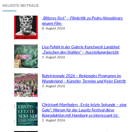
c
NEUESTE BEITRÄGE
h
e
„Bitteres Fest“ – Filmkritik zu Pedro Almodóvars
n
neuem Film
8. August 2026
Lisa Pufahl in der Galerie Kunstwerk Landshut
„Zwischen den Stühlen“ – Ausstellungsbericht
5. August 2026
Ruhrtriennale 2026 – Regionales Programm im
Wunderland – Künstler, Termine und freier Eintritt
3. August 2026
Christoph Marthalers „Erste letzte Sekunde – eine
Gala“: Warum für das Lausitz Festival diese
Koproduktion mit Hamburg so interessant ist.
1. August 2026