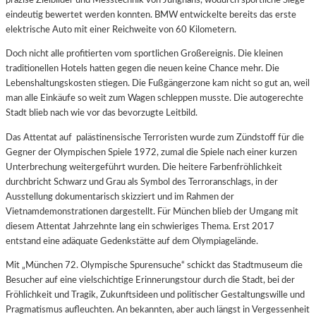
präzise Zielbilder und Messtechnik von Junghans, wodurch sportliche Siege
eindeutig bewertet werden konnten. BMW entwickelte bereits das erste
elektrische Auto mit einer Reichweite von 60 Kilometern.
Doch nicht alle profitierten vom sportlichen Großereignis. Die kleinen
traditionellen Hotels hatten gegen die neuen keine Chance mehr. Die
Lebenshaltungskosten stiegen. Die Fußgängerzone kam nicht so gut an, weil
man alle Einkäufe so weit zum Wagen schleppen musste.
Die autogerechte
Stadt blieb nach wie vor das bevorzugte Leitbild.
Das Attentat auf palästinensische Terroristen wurde zum Zündstoff für die
Gegner der Olympischen Spiele 1972, zumal die Spiele nach einer kurzen
Unterbrechung weitergeführt wurden. Die heitere Farbenfröhlichkeit
durchbricht Schwarz und Grau als Symbol des Terroranschlags, in der
Ausstellung dokumentarisch skizziert und im Rahmen der
Vietnamdemonstrationen dargestellt. Für München blieb der Umgang mit
diesem Attentat Jahrzehnte lang ein schwieriges Thema. Erst 2017
entstand eine adäquate Gedenkstätte auf dem Olympiagelände.
Mit „München 72. Olympische Spurensuche“ schickt das Stadtmuseum die
Besucher auf eine vielschichtige Erinnerungstour durch die Stadt, bei der
Fröhlichkeit und Tragik, Zukunftsideen und politischer Gestaltungswille und
Pragmatismus aufleuchten.
An bekannten, aber auch längst in Vergessenheit