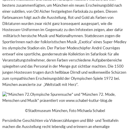
bestens zusammenfügten, um München ein neues Erscheinungsbild nach
einer subtilen, von Otl Aicher festgelegten Farbskala zu geben. Diesen
Farbnuancen folgt auch die Ausstellung. Rot und Gold als Farben von
Diktaturen wurden zwar nicht ganz konsequent ausgespart, wie die
Hostessen-Uniformen im Gegensatz zu den Infotexten zeigen, aber dafür
militärisch heroische Musik und Nationalhymnen. Stattdessen zogen die
SportlerInnen nach der folkloristischen Musik „Exotica“ eines Super-Medley
ins olympische Stadion ein. Der Pariser Modeschöpfer André Courrèges
entwarf eine sportliche, genderneutrale Kollektion im Safarilook für alle
Veranstaltungsteilnehmer, deren Farben verschiedene Aufgabenbereiche
spiegelten und das Personal in der Menge gut sichtbar machten. Die 1500
jungen Hostessen trugen durch hellblaue Dirndl und wolkenweiße Schürzen
zum sympathischen Erscheinungsbild der Olympischen Spiele 1972 bei.
München avancierte zur „Weltstadt mit Herz“.
©Stadtmuseum München, Foto Michaela Schabel
Persönliche Geschichten via Videoerzählungen und Bild- und Texttafeln
machen die Ausstellung recht lebendig und erinnern an ehemalige