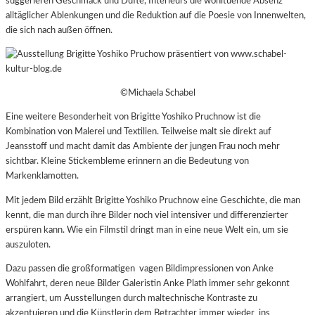
suggerieren Geschmack und Düfte, Interieurs die wohltuende Absenz
alltäglicher Ablenkungen und die Reduktion auf die Poesie von Innenwelten,
die sich nach außen öffnen.
©Michaela Schabel
Eine weitere Besonderheit von Brigitte Yoshiko Pruchnow ist die
Kombination von Malerei und Textilien. Teilweise malt sie direkt auf
Jeansstoff und macht damit das Ambiente der jungen Frau noch mehr
sichtbar. Kleine Stickembleme erinnern an die Bedeutung von
Markenklamotten.
Mit jedem Bild erzählt Brigitte Yoshiko Pruchnow eine Geschichte, die man
kennt, die man durch ihre Bilder noch viel intensiver und differenzierter
erspüren kann. Wie ein Filmstil dringt man in eine neue Welt ein, um sie
auszuloten.
Dazu passen die großformatigen vagen Bildimpressionen von Anke
Wohlfahrt, deren neue Bilder Galeristin Anke Plath immer sehr gekonnt
arrangiert, um Ausstellungen durch maltechnische Kontraste zu
akzentuieren und die Künstlerin dem Betrachter immer wieder ins