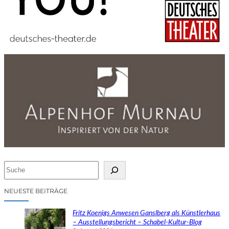
S
u
c
NEUESTE BEITRÄGE
h
e
Fritz Koenigs Anwesen Ganslberg als Künstlerhaus
n
– Ausstellungsbericht – Schabel-Kultur-Blog