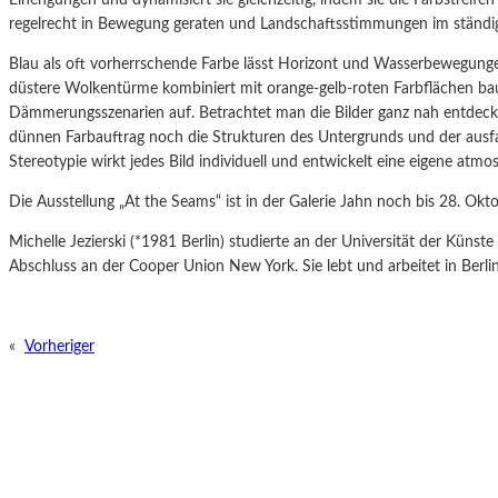
regelrecht in Bewegung geraten und Landschaftsstimmungen im ständ
Blau als oft vorherrschende Farbe lässt Horizont und Wasserbewegungen
düstere Wolkentürme kombiniert mit orange-gelb-roten Farbflächen ba
Dämmerungsszenarien auf. Betrachtet man die Bilder ganz nah entdeckt
dünnen Farbauftrag noch die Strukturen des Untergrunds und der ausfas
Stereotypie wirkt jedes Bild individuell und entwickelt eine eigene atmo
Die Ausstellung „At the Seams“ ist in der Galerie Jahn noch bis 28. Okt
Michelle Jezierski (*1981 Berlin) studierte an der Universität der Küns
Abschluss an der Cooper Union New York.
Sie lebt und arbeitet in Berli
«
Vorheriger