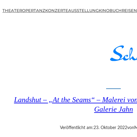
THEATER
OPER
TANZ
KONZERTE
AUSSTELLUNG
KINO
BUCH
REISEN
Landshut – „At the Seams“ – Malerei von 
Galerie Jahn
Veröffentlicht am:
23. Oktober 2022
von
M