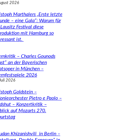
ugust 2026
istoph Marthalers „Erste letzte
unde – eine Gala“: Warum für
Lausitz Festival diese
roduktion mit Hamburg so
ressant ist.
rnkritik – Charles Gounods
ust“ an der Bayerischen
atsoper in München –
rnfestspiele 2026
Juli 2026
istoph Goldstein –
fonieorchester Pietro e Paolo –
dshut – Konzertkritik –
blick auf Mozarts 270.
urtstag
udan Khizanishvili in Berlin –
stellung „Double Exposure“ in