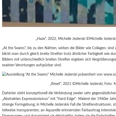
„Haze“, 2022, Michelle Jezierski ©Michelle Jeziers
„At the Seams“, bis zu den Nähten, wirken die Bilder wie Collagen, sind
blickt man durch gleich breite Streifen trotz ähnlicher Farbigkeit wie dur
Bildern mit unterschiedlich breiten Streifen ergeben sich Vergrößerungse
exakten Verortungen aufspürbar sind.
„Reset“, 2021 ©Michelle Jezierski, Foto: 
Dahinter steht konzeptionell die Verbindung zweier sehr gegensätzliche
„Abstrakten Expressionismus“ mit “Hard Edge“- Malerei der 1960er Jahre
strenge Formgebung, in Michelle Jezierskis Fall die Streifenstrukturen, s
teilweise transparenten, an Aquarelle erinnernden Farbauftrag intensivi
Einengungen und dynamisiert sie gleichzeitig, indem sie die Farbstreifen