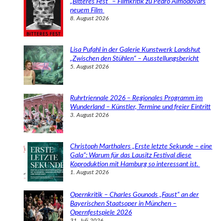
„Bitteres Fest“ – Filmkritik zu Pedro Almodóvars
n
neuem Film
8. August 2026
Lisa Pufahl in der Galerie Kunstwerk Landshut
„Zwischen den Stühlen“ – Ausstellungsbericht
5. August 2026
Ruhrtriennale 2026 – Regionales Programm im
Wunderland – Künstler, Termine und freier Eintritt
3. August 2026
Christoph Marthalers „Erste letzte Sekunde – eine
Gala“: Warum für das Lausitz Festival diese
Koproduktion mit Hamburg so interessant ist.
1. August 2026
Opernkritik – Charles Gounods „Faust“ an der
Bayerischen Staatsoper in München –
Opernfestspiele 2026
31. Juli 2026