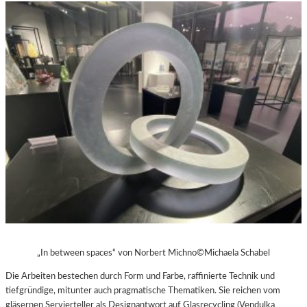
„In between spaces“ von Norbert Michno©Michaela Schabel
Die Arbeiten bestechen durch Form und Farbe, raffinierte Technik und
tiefgründige, mitunter auch pragmatische Thematiken. Sie reichen vom
gläsernen Servierteller als Designantwort auf Glasrecycling (Vendulka