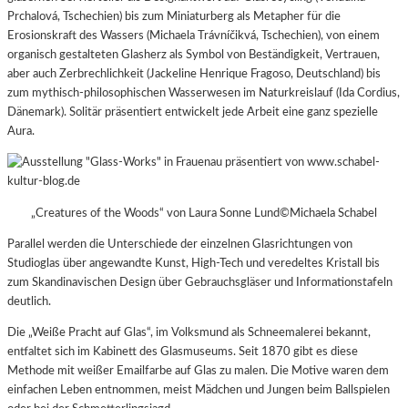
Prchalová, Tschechien) bis zum Miniaturberg als Metapher für die
Erosionskraft des Wassers (Michaela Trávníčikvá, Tschechien), von einem
organisch gestalteten Glasherz als Symbol von Beständigkeit, Vertrauen,
aber auch Zerbrechlichkeit (Jackeline Henrique Fragoso, Deutschland) bis
zum mythisch-philosophischen Wasserwesen im Naturkreislauf (Ida Cordius,
Dänemark). Solitär präsentiert entwickelt jede Arbeit eine ganz spezielle
Aura.
„Creatures of the Woods“ von Laura Sonne Lund©Michaela Schabel
Parallel werden die Unterschiede der einzelnen Glasrichtungen von
Studioglas über angewandte Kunst, High-Tech und veredeltes Kristall bis
zum Skandinavischen Design über Gebrauchsgläser und Informationstafeln
deutlich.
Die „Weiße Pracht auf Glas“, im Volksmund als Schneemalerei bekannt,
entfaltet sich im Kabinett des Glasmuseums. Seit 1870 gibt es diese
Methode mit weißer Emailfarbe auf Glas zu malen. Die Motive waren dem
einfachen Leben entnommen, meist Mädchen und Jungen beim Ballspielen