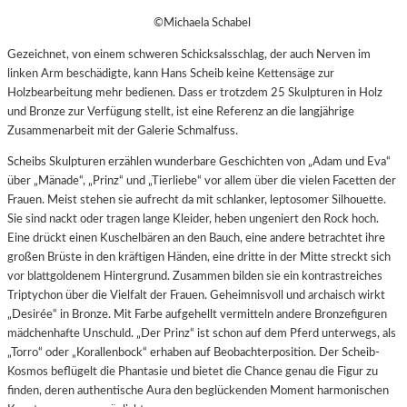
©Michaela Schabel
Gezeichnet, von einem schweren Schicksalsschlag, der auch Nerven im
linken Arm beschädigte, kann Hans Scheib keine Kettensäge zur
Holzbearbeitung mehr bedienen. Dass er trotzdem 25 Skulpturen in Holz
und Bronze zur Verfügung stellt, ist eine Referenz an die langjährige
Zusammenarbeit mit der Galerie Schmalfuss.
Scheibs Skulpturen erzählen wunderbare Geschichten von „Adam und Eva“
über „Mänade“, „Prinz“ und „Tierliebe“ vor allem über die vielen Facetten der
Frauen. Meist stehen sie aufrecht da mit schlanker, leptosomer Silhouette.
Sie sind nackt oder tragen lange Kleider, heben ungeniert den Rock hoch.
Eine drückt einen Kuschelbären an den Bauch, eine andere betrachtet ihre
großen Brüste in den kräftigen Händen, eine dritte in der Mitte streckt sich
vor blattgoldenem Hintergrund. Zusammen bilden sie ein kontrastreiches
Triptychon über die Vielfalt der Frauen. Geheimnisvoll und archaisch wirkt
„Desirée“ in Bronze. Mit Farbe aufgehellt vermitteln andere Bronzefiguren
mädchenhafte Unschuld. „Der Prinz“ ist schon auf dem Pferd unterwegs, als
„Torro“ oder „Korallenbock“ erhaben auf Beobachterposition. Der Scheib-
Kosmos beflügelt die Phantasie und bietet die Chance genau die Figur zu
finden, deren authentische Aura den beglückenden Moment harmonischen