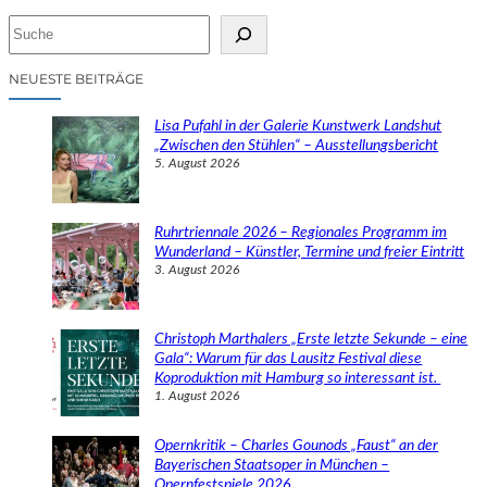
S
u
c
NEUESTE BEITRÄGE
h
e
Lisa Pufahl in der Galerie Kunstwerk Landshut
n
„Zwischen den Stühlen“ – Ausstellungsbericht
5. August 2026
Ruhrtriennale 2026 – Regionales Programm im
Wunderland – Künstler, Termine und freier Eintritt
3. August 2026
Christoph Marthalers „Erste letzte Sekunde – eine
Gala“: Warum für das Lausitz Festival diese
Koproduktion mit Hamburg so interessant ist.
1. August 2026
Opernkritik – Charles Gounods „Faust“ an der
Bayerischen Staatsoper in München –
Opernfestspiele 2026