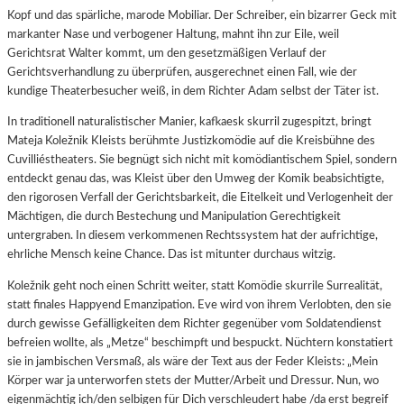
Kopf und das spärliche, marode Mobiliar. Der Schreiber, ein bizarrer Geck mit
markanter Nase und verbogener Haltung, mahnt ihn zur Eile, weil
Gerichtsrat Walter kommt, um den gesetzmäßigen Verlauf der
Gerichtsverhandlung zu überprüfen, ausgerechnet einen Fall, wie der
kundige Theaterbesucher weiß, in dem Richter Adam selbst der Täter ist.
In traditionell naturalistischer Manier, kafkaesk skurril zugespitzt, bringt
Mateja Koležnik Kleists berühmte Justizkomödie auf die Kreisbühne des
Cuvilliéstheaters. Sie begnügt sich nicht mit komödiantischem Spiel, sondern
entdeckt genau das, was Kleist über den Umweg der Komik beabsichtigte,
den rigorosen Verfall der Gerichtsbarkeit, die Eitelkeit und Verlogenheit der
Mächtigen, die durch Bestechung und Manipulation Gerechtigkeit
untergraben. In diesem verkommenen Rechtssystem hat der aufrichtige,
ehrliche Mensch keine Chance. Das ist mitunter durchaus witzig.
Koležnik geht noch einen Schritt weiter, statt Komödie skurrile Surrealität,
statt finales Happyend Emanzipation. Eve wird von ihrem Verlobten, den sie
durch gewisse Gefälligkeiten dem Richter gegenüber vom Soldatendienst
befreien wollte, als „Metze“ beschimpft und bespuckt. Nüchtern konstatiert
sie in jambischen Versmaß, als wäre der Text aus der Feder Kleists: „Mein
Körper war ja unterworfen stets der Mutter/Arbeit und Dressur. Nun, wo
eigenmächtig ich/den selbigen für Dich verschleudert habe /da erst begreif