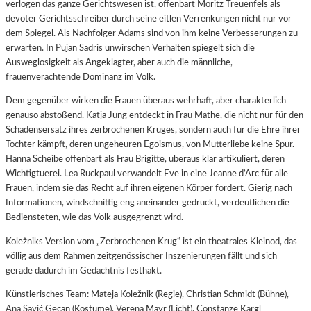
verlogen das ganze Gerichtswesen ist, offenbart Moritz Treuenfels als
devoter Gerichtsschreiber durch seine eitlen Verrenkungen nicht nur vor
dem Spiegel. Als Nachfolger Adams sind von ihm keine Verbesserungen zu
erwarten. In Pujan Sadris unwirschen Verhalten spiegelt sich die
Ausweglosigkeit als Angeklagter, aber auch die männliche,
frauenverachtende Dominanz im Volk.
Dem gegenüber wirken die Frauen überaus wehrhaft, aber charakterlich
genauso abstoßend. Katja Jung entdeckt in Frau Mathe, die nicht nur für den
Schadensersatz ihres zerbrochenen Kruges, sondern auch für die Ehre ihrer
Tochter kämpft, deren ungeheuren Egoismus, von Mutterliebe keine Spur.
Hanna Scheibe offenbart als Frau Brigitte, überaus klar artikuliert, deren
Wichtigtuerei. Lea Ruckpaul verwandelt Eve in eine Jeanne d’Arc für alle
Frauen, indem sie das Recht auf ihren eigenen Körper fordert. Gierig nach
Informationen, windschnittig eng aneinander gedrückt, verdeutlichen die
Bediensteten, wie das Volk ausgegrenzt wird.
Koležniks Version vom „Zerbrochenen Krug“ ist ein theatrales Kleinod, das
völlig aus dem Rahmen zeitgenössischer Inszenierungen fällt und sich
gerade dadurch im Gedächtnis festhakt.
Künstlerisches Team: Mateja Koležnik (Regie), Christian Schmidt (Bühne),
Ana Savić Gecan (Kostüme), Verena Mayr (Licht), Constanze Kargl