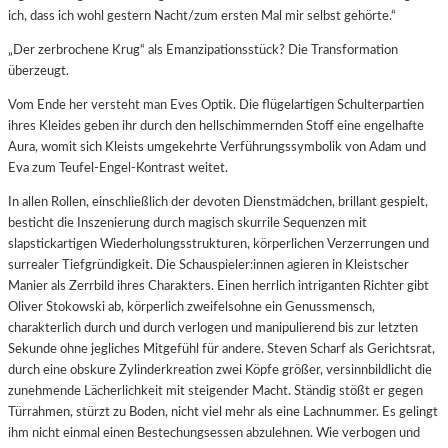
ich, dass ich wohl gestern Nacht/zum ersten Mal mir selbst gehörte.“
„Der zerbrochene Krug“ als Emanzipationsstück? Die Transformation
überzeugt.
Vom Ende her versteht man Eves Optik. Die flügelartigen Schulterpartien
ihres Kleides geben ihr durch den hellschimmernden Stoff eine engelhafte
Aura, womit sich Kleists umgekehrte Verführungssymbolik von Adam und
Eva zum Teufel-Engel-Kontrast weitet.
In allen Rollen, einschließlich der devoten Dienstmädchen, brillant gespielt,
besticht die Inszenierung durch magisch skurrile Sequenzen mit
slapstickartigen Wiederholungsstrukturen, körperlichen Verzerrungen und
surrealer Tiefgründigkeit. Die Schauspieler:innen agieren in Kleistscher
Manier als Zerrbild ihres Charakters. Einen herrlich intriganten Richter gibt
Oliver Stokowski ab, körperlich zweifelsohne ein Genussmensch,
charakterlich durch und durch verlogen und manipulierend bis zur letzten
Sekunde ohne jegliches Mitgefühl für andere. Steven Scharf als Gerichtsrat,
durch eine obskure Zylinderkreation zwei Köpfe größer, versinnbildlicht die
zunehmende Lächerlichkeit mit steigender Macht. Ständig stößt er gegen
Türrahmen, stürzt zu Boden, nicht viel mehr als eine Lachnummer. Es gelingt
ihm nicht einmal einen Bestechungsessen abzulehnen. Wie verbogen und