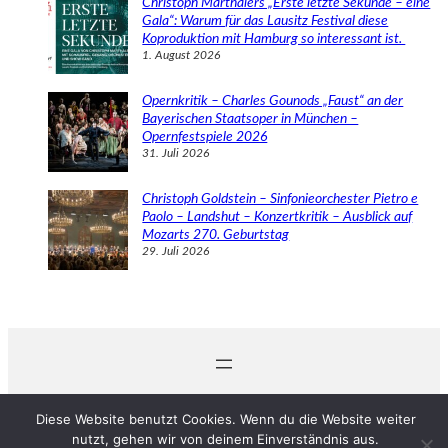
Christoph Marthalers „Erste letzte Sekunde – eine
Gala“: Warum für das Lausitz Festival diese
Koproduktion mit Hamburg so interessant ist.
1. August 2026
Opernkritik – Charles Gounods „Faust“ an der
Bayerischen Staatsoper in München –
Opernfestspiele 2026
31. Juli 2026
Christoph Goldstein – Sinfonieorchester Pietro e
Paolo – Landshut – Konzertkritik – Ausblick auf
Mozarts 270. Geburtstag
29. Juli 2026
© 2024 Michaela Schabel
Diese Website benutzt Cookies. Wenn du die Website weiter
nutzt, gehen wir von deinem Einverständnis aus.