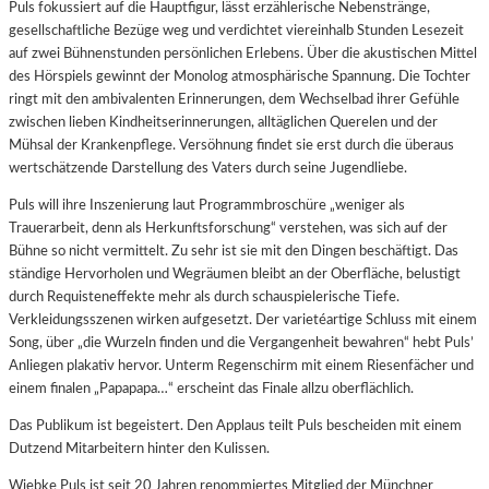
Puls fokussiert auf die Hauptfigur, lässt erzählerische Nebenstränge,
gesellschaftliche Bezüge weg und verdichtet viereinhalb Stunden Lesezeit
auf zwei Bühnenstunden persönlichen Erlebens. Über die akustischen Mittel
des Hörspiels gewinnt der Monolog atmosphärische Spannung. Die Tochter
ringt mit den ambivalenten Erinnerungen, dem Wechselbad ihrer Gefühle
zwischen lieben Kindheitserinnerungen, alltäglichen Querelen und der
Mühsal der Krankenpflege. Versöhnung findet sie erst durch die überaus
wertschätzende Darstellung des Vaters durch seine Jugendliebe.
Puls will ihre Inszenierung laut Programmbroschüre „weniger als
Trauerarbeit, denn als Herkunftsforschung“ verstehen, was sich auf der
Bühne so nicht vermittelt. Zu sehr ist sie mit den Dingen beschäftigt. Das
ständige Hervorholen und Wegräumen bleibt an der Oberfläche, belustigt
durch Requisteneffekte mehr als durch schauspielerische Tiefe.
Verkleidungsszenen wirken aufgesetzt. Der varietéartige Schluss mit einem
Song, über „die Wurzeln finden und die Vergangenheit bewahren“ hebt Puls’
Anliegen plakativ hervor. Unterm Regenschirm mit einem Riesenfächer und
einem finalen „Papapapa…“ erscheint das Finale allzu oberflächlich.
Das Publikum ist begeistert. Den Applaus teilt Puls bescheiden mit einem
Dutzend Mitarbeitern hinter den Kulissen.
Wiebke Puls ist seit 20 Jahren renommiertes Mitglied der Münchner