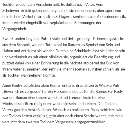
Tochter wieder zum Vorschein holt. Es duftet nach Vater. Vom
Scheinwerferlicht geblendet, beginnt sie sich zu erinnern, überlagert von
hektischem Verkehrslärm, alten Schlagern, sentimentaler Akkordeonmusik,
immer wieder eingehüllt von sepiafarbenen Stimmungen der
Vergangenheit.
Zwei Stunden lang holt Puls triviale und tiefergründige Erinnerungsstücke
aus dem Schrank, wie den Totenkopf im Ranzen als Symbol von Sein und
Haben und verräumt sie wieder. Durch eine Schublade lässt sie Licht herein
und verdunkelt es mit einer Minijalousie, organisiert die Beerdigung und
puzzelt dabei von einer Erinnerung in die nächste stolpernd das Bild von
ihrem Vater zusammen, der sehr viel mehr Facetten zu haben schien, als sie
als Tochter wahrnehmen konnte.
Anne Paulys autofiktionalem Roman entlang, dramatisierte Wiebke Puls
„Bevor ich es vergesse“ für ein Hörspiel und jetzt für die Bühne. Für Pauly
war der Roman eine Lebenswende. Statt fremde Texte für eine
Modezeitschrift zu redigieren, wollte sie selbst schreiben. Der Tod des
Vaters gab den Anstoß, diesen Wunsch zu realisieren. Pauly schildert, wie
der Tod das Leben verkürzt, geht aber noch einen Schritt weiter, indem sie
versucht dem zweiten Tod, dem Vergessen, entgegenzuwirken.