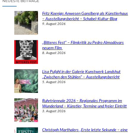
NEUESTE BEITRÄGE
h
e
Fritz Koenigs Anwesen Ganslberg als Künstlerhaus
n
– Ausstellungsbericht – Schabel-Kultur-Blog
9. August 2026
„Bitteres Fest“ – Filmkritik zu Pedro Almodóvars
neuem Film
8. August 2026
Lisa Pufahl in der Galerie Kunstwerk Landshut
„Zwischen den Stühlen“ – Ausstellungsbericht
5. August 2026
Ruhrtriennale 2026 – Regionales Programm im
Wunderland – Künstler, Termine und freier Eintritt
3. August 2026
Christoph Marthalers „Erste letzte Sekunde – eine