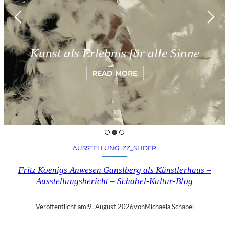
Münch
t als Erlebnis für alle Sinne
„Par
READ MORE
AUSSTELLUNG
, 
ZZ_SLIDER
Fritz Koenigs Anwesen Ganslberg als Künstlerhaus –
Ausstellungsbericht – Schabel-Kultur-Blog
Veröffentlicht am:
9. August 2026
von
Michaela Schabel