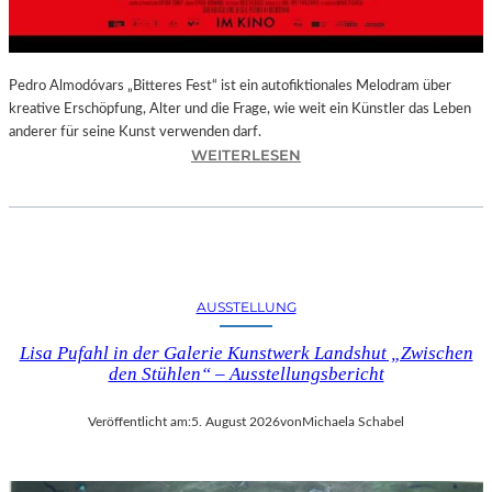
–
A
U
S
Pedro Almodóvars „Bitteres Fest“ ist ein autofiktionales Melodram über
S
kreative Erschöpfung, Alter und die Frage, wie weit ein Künstler das Leben
T
anderer für seine Kunst verwenden darf.
E
:
WEITERLESEN
L
„
L
B
U
I
N
T
G
T
S
E
AUSSTELLUNG
B
R
E
E
Lisa Pufahl in der Galerie Kunstwerk Landshut „Zwischen
R
S
den Stühlen“ – Ausstellungsbericht
I
F
C
E
Veröffentlicht am:
5. August 2026
von
Michaela Schabel
H
S
T
T
–
“