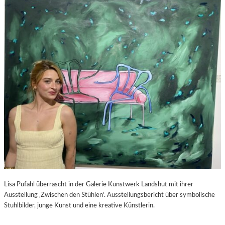
S
–
C
F
H
I
A
L
B
M
E
K
L
R
-
I
K
T
U
I
L
K
T
Z
U
U
R
P
-
E
B
D
L
R
O
O
Lisa Pufahl überrascht in der Galerie Kunstwerk Landshut mit ihrer
G
A
Ausstellung ‚Zwischen den Stühlen‘. Ausstellungsbericht über symbolische
L
Stuhlbilder, junge Kunst und eine kreative Künstlerin.
M