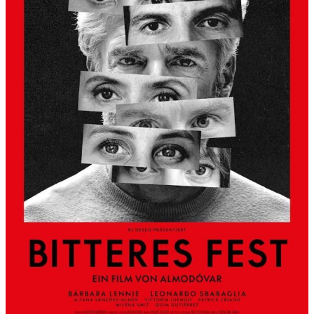
S
L
B
E
R
G
A
L
S
K
Ü
N
S
T
L
E
R
H
A
U
S