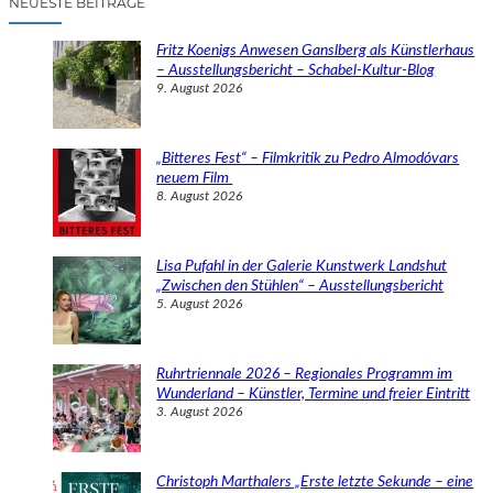
NEUESTE BEITRÄGE
h
e
Fritz Koenigs Anwesen Ganslberg als Künstlerhaus
n
– Ausstellungsbericht – Schabel-Kultur-Blog
9. August 2026
„Bitteres Fest“ – Filmkritik zu Pedro Almodóvars
neuem Film
8. August 2026
Lisa Pufahl in der Galerie Kunstwerk Landshut
„Zwischen den Stühlen“ – Ausstellungsbericht
5. August 2026
Ruhrtriennale 2026 – Regionales Programm im
Wunderland – Künstler, Termine und freier Eintritt
3. August 2026
Christoph Marthalers „Erste letzte Sekunde – eine