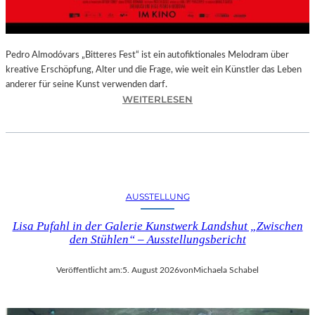
–
A
U
S
Pedro Almodóvars „Bitteres Fest“ ist ein autofiktionales Melodram über
S
kreative Erschöpfung, Alter und die Frage, wie weit ein Künstler das Leben
T
anderer für seine Kunst verwenden darf.
E
:
WEITERLESEN
L
„
L
B
U
I
N
T
G
T
S
E
AUSSTELLUNG
B
R
E
E
Lisa Pufahl in der Galerie Kunstwerk Landshut „Zwischen
R
S
den Stühlen“ – Ausstellungsbericht
I
F
C
E
Veröffentlicht am:
5. August 2026
von
Michaela Schabel
H
S
T
T
–
“