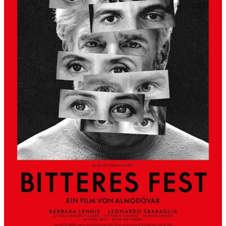
S
L
B
E
R
G
A
L
S
K
Ü
N
S
T
L
E
R
H
A
U
S