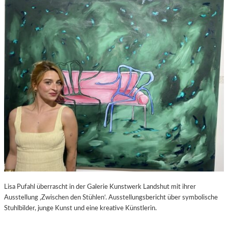
S
–
C
F
H
I
A
L
B
M
E
K
L
R
-
I
K
T
U
I
L
K
T
Z
U
U
R
P
-
E
B
D
L
R
O
O
Lisa Pufahl überrascht in der Galerie Kunstwerk Landshut mit ihrer
G
A
Ausstellung ‚Zwischen den Stühlen‘. Ausstellungsbericht über symbolische
L
Stuhlbilder, junge Kunst und eine kreative Künstlerin.
M