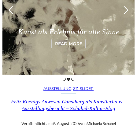
Mün
nst als Erlebnis für alle Sinne
„P
READ MORE
AUSSTELLUNG
, 
ZZ_SLIDER
Fritz Koenigs Anwesen Ganslberg als Künstlerhaus –
Ausstellungsbericht – Schabel-Kultur-Blog
Veröffentlicht am:
9. August 2026
von
Michaela Schabel