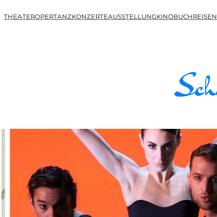
THEATER
OPER
TANZ
KONZERTE
AUSSTELLUNG
KINO
BUCH
REISEN