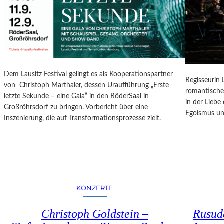
N
O
G
N
S
A
B
L
E
E
R
S
I
P
Dem Lausitz Festival gelingt es als Kooperationspartner
C
Regisseurin
R
von Christoph Marthaler, dessen Uraufführung „Erste
H
romantische
O
letzte Sekunde – eine Gala“ in den RöderSaal in
T
in der Lieb
G
Großröhrsdorf zu bringen. Vorbericht über eine
Egoismus un
R
Inszenierung, die auf Transformationsprozesse zielt.
A
M
M
I
M
W
KONZERTE
U
N
Christoph Goldstein –
Rusuda
D