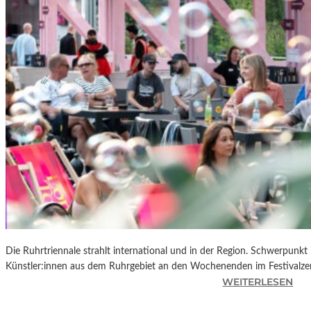
R
K
L
A
N
D
S
H
U
T
„
Z
W
I
S
C
Die Ruhrtriennale strahlt international und in der Region. Schwerpunkt
H
Künstler:innen aus dem Ruhrgebiet an den Wochenenden im Festivalze
E
:
WEITERLESEN
N
R
D