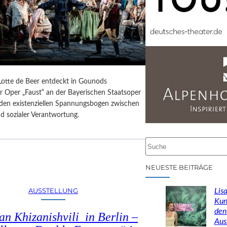
 Lotte de Beer entdeckt in Gounods
r Oper „Faust“ an der Bayerischen Staatsoper
e den existenziellen Spannungsbogen zwischen
d sozialer Verantwortung.
S
u
c
NEUESTE BEITRÄGE
h
e
AUSSTELLUNG
Lisa
n
Kun
den
n Khizanishvili in Berlin –
Aus