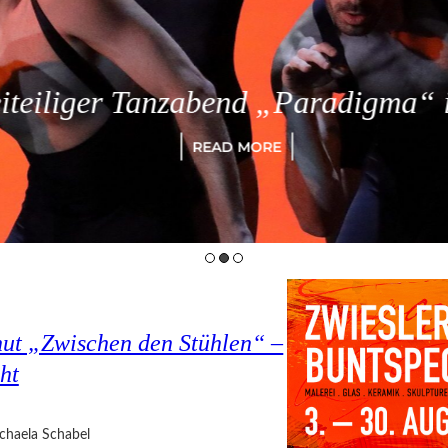
eiliger Tanzabend „Paradigma“ in
READ MORE
hut „Zwischen den Stühlen“ –
ht
chaela Schabel