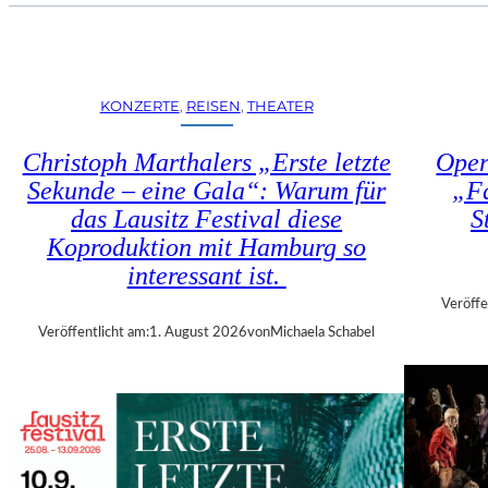
U
E
H
N
R
S
T
T
R
KONZERTE
, 
REISEN
, 
THEATER
Ü
I
H
E
Christoph Marthalers „Erste letzte
Oper
L
N
E
Sekunde – eine Gala“: Warum für
„Fa
N
N
das Lausitz Festival diese
S
A
“
L
Koproduktion mit Hamburg so
–
E
interessant ist.
A
2
U
Veröffe
0
S
Veröffentlicht am:
1. August 2026
von
Michaela Schabel
2
S
6
T
–
E
R
L
E
L
G
U
I