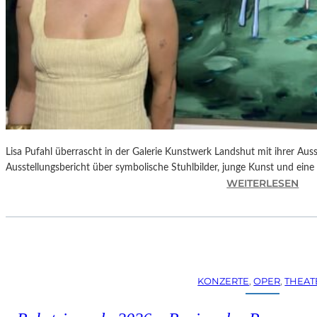
Lisa Pufahl überrascht in der Galerie Kunstwerk Landshut mit ihrer Auss
Ausstellungsbericht über symbolische Stuhlbilder, junge Kunst und eine 
:
WEITERLESEN
L
I
S
A
P
U
KONZERTE
, 
OPER
, 
THEAT
F
A