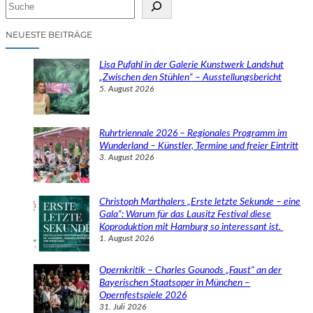
S
u
c
NEUESTE BEITRÄGE
h
e
Lisa Pufahl in der Galerie Kunstwerk Landshut
n
„Zwischen den Stühlen“ – Ausstellungsbericht
5. August 2026
Ruhrtriennale 2026 – Regionales Programm im
Wunderland – Künstler, Termine und freier Eintritt
3. August 2026
Christoph Marthalers „Erste letzte Sekunde – eine
Gala“: Warum für das Lausitz Festival diese
Koproduktion mit Hamburg so interessant ist.
1. August 2026
Opernkritik – Charles Gounods „Faust“ an der
Bayerischen Staatsoper in München –
Opernfestspiele 2026
31. Juli 2026