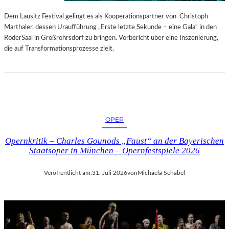
S
E
T
S
Dem Lausitz Festival gelingt es als Kooperationspartner von Christoph
E
P
Marthaler, dessen Uraufführung „Erste letzte Sekunde – eine Gala“ in den
L
R
RöderSaal in Großröhrsdorf zu bringen. Vorbericht über eine Inszenierung,
L
O
die auf Transformationsprozesse zielt.
U
G
N
R
G
A
S
M
B
M
E
I
OPER
R
M
I
W
Opernkritik – Charles Gounods „Faust“ an der Bayerischen
C
U
Staatsoper in München – Opernfestspiele 2026
H
N
T
D
Veröffentlicht am:
31. Juli 2026
von
Michaela Schabel
E
R
L
A
N