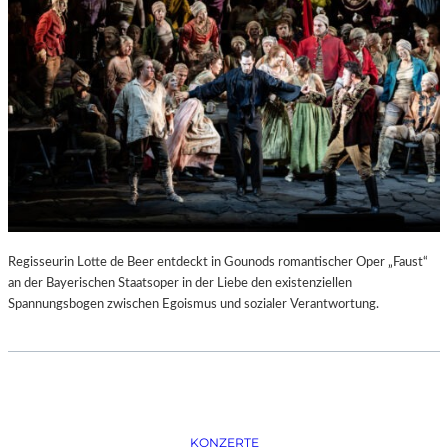
D
–
K
Ü
N
S
T
L
E
R
,
T
E
Regisseurin Lotte de Beer entdeckt in Gounods romantischer Oper „Faust“
R
an der Bayerischen Staatsoper in der Liebe den existenziellen
M
Spannungsbogen zwischen Egoismus und sozialer Verantwortung.
I
N
E
U
N
D
F
KONZERTE