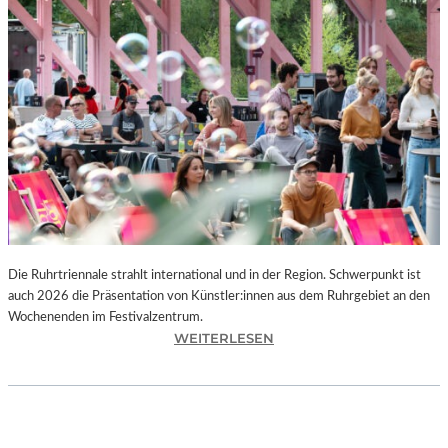
I
E
K
U
N
S
T
W
E
R
K
L
A
N
Die Ruhrtriennale strahlt international und in der Region. Schwerpunkt ist
D
auch 2026 die Präsentation von Künstler:innen aus dem Ruhrgebiet an den
S
Wochenenden im Festivalzentrum.
H
:
WEITERLESEN
U
R
T
U
„
H
Z
R
W
T